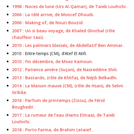
1998 : Noces de lune (Urs Al-Qamar), de Taieb Louhichi.
2006 : La télé arrive, de Moncef Dhouib.
2006 : Making of, de Nouri Bouzid.
2007 : Un si beau voyage, de Khaled Ghorbal (rôle
chauffeur taxi).
2010 : Les palmiers blessés, de Abdellatif Ben Ammar.
2010 : Entre-temps (CM), d’Atef El Atifi.
2010 : Fin décembre, de Moez Kamoun.
2012 : Patience amère (Suçon), de Nasreddine Shili.
2013 : Bastardo, (rôle de Khlifa), de Néjib Belkadhi.
2014 : La Maison mauve (CM), (rôle de Hsan), de Selim
Gribâa.
2016 : Parfum de printemps (Zizou), de Férid
Boughedir.
2017 : La rumeur de l’eau (Hams Elmaa), de Taieb
Louhichi.
2018 : Porto Farina, de Brahim Letaief.