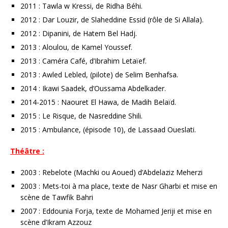
2011 : Tawla w Kressi, de Ridha Béhi.
2012 : Dar Louzir, de Slaheddine Essid (rôle de Si Allala).
2012 : Dipanini, de Hatem Bel Hadj.
2013 : Aloulou, de Kamel Youssef.
2013 : Caméra Café, d’Ibrahim Letaïef.
2013 : Awled Lebled, (pilote) de Selim Benhafsa.
2014 : Ikawi Saadek, d’Oussama Abdelkader.
2014-2015 : Naouret El Hawa, de Madih Belaïd.
2015 : Le Risque, de Nasreddine Shili.
2015 : Ambulance, (épisode 10), de Lassaad Oueslati.
Théâtre :
2003 : Rebelote (Machki ou Aoued) d’Abdelaziz Meherzi
2003 : Mets-toi à ma place, texte de Nasr Gharbi et mise en
scène de Tawfik Bahri
2007 : Eddounia Forja, texte de Mohamed Jeriji et mise en
scène d’Ikram Azzouz