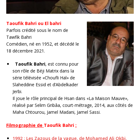
Taoufik Bahri ou El bahri
Parfois crédité sous le nom de
Tawfik Bahri
Comédien, né en 1952, et décédé le
18 décembre 2021.
Taoufik Bahri
, est connu pour
son rôle de Béji Matrix dans la
série télévisée «Choufli Hal» de
Slaheddine Essid et d’Abdelkader
Jerbi.
Il joue le rôle principal de Hsan dans «La Maison Mauve»,
réalisé par Selim Gribâa, court-métrage, 2014, aux côtés de
Maha Chtourou, Jamel Madani, Jamel Sassi.
Filmographie de
Taoufik Bahri
:
1992 : Les Zazous de la vague, de Mohamed Ali Okbi.