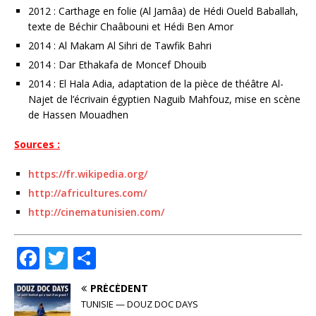
2012 : Carthage en folie (Al Jamâa) de Hédi Oueld Baballah,
texte de Béchir Chaâbouni et Hédi Ben Amor
2014 : Al Makam Al Sihri de Tawfik Bahri
2014 : Dar Ethakafa de Moncef Dhouib
2014 : El Hala Adia, adaptation de la pièce de théâtre Al-
Najet de l’écrivain égyptien Naguib Mahfouz, mise en scène
de Hassen Mouadhen
Sources :
https://fr.wikipedia.org/
http://africultures.com/
http://cinematunisien.com/
F
T
P
a
w
ar
PRÉCÉDENT
c
it
ta
TUNISIE — DOUZ DOC DAYS