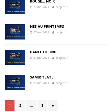
ROUGE… NOIR
27 mai 2021
projettut
NÉS AU PRINTEMPS
27 mai 2021
projettut
DANCE OF BIRDS
27 mai 2021
projettut
SAMIR TLATLI
27 mai 2021
projettut
1
2
…
8
»