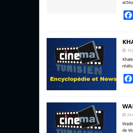
acteu
KH
19 
Khale
réali
WAD
24 
Wadii
de Wa