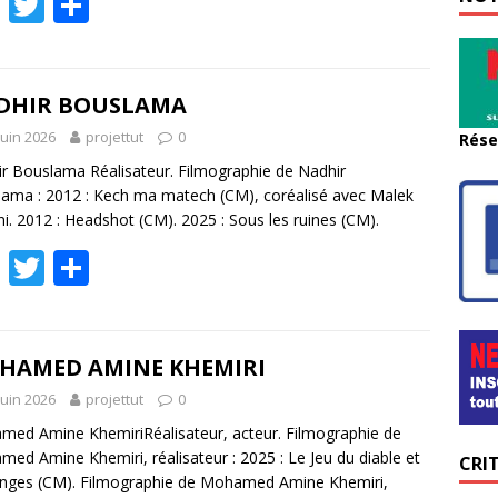
F
T
P
ac
w
ar
e
itt
ta
b
er
g
DHIR BOUSLAMA
o
er
juin 2026
projettut
0
Rése
o
r Bouslama Réalisateur. Filmographie de Nadhir
ama : 2012 : Kech ma matech (CM), coréalisé avec Malek
k
ni. 2012 : Headshot (CM). 2025 : Sous les ruines (CM).
F
T
P
ac
w
ar
e
itt
ta
b
er
g
HAMED AMINE KHEMIRI
o
er
juin 2026
projettut
0
o
ed Amine KhemiriRéalisateur, acteur. Filmographie de
ed Amine Khemiri, réalisateur : 2025 : Le Jeu du diable et
CRI
k
nges (CM). Filmographie de Mohamed Amine Khemiri,