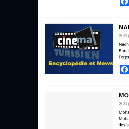
NA
25 
Nadhi
Bousl
Ferje
MO
25 
Moham
Moham
des a