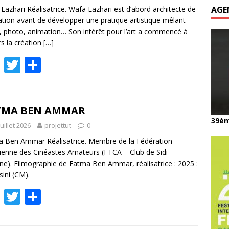
o
Lazhari Réalisatrice. Wafa Lazhari est d’abord architecte de
AGE
tion avant de développer une pratique artistique mêlant
k
, photo, animation… Son intérêt pour l’art a commencé à
rs la création
[…]
F
T
P
ac
w
ar
e
itt
ta
b
er
g
TMA BEN AMMAR
39èm
o
er
juillet 2026
projettut
0
o
 Ben Ammar Réalisatrice. Membre de la Fédération
ienne des Cinéastes Amateurs (FTCA – Club de Sidi
k
ne). Filmographie de Fatma Ben Ammar, réalisatrice : 2025 :
ini (CM).
F
T
P
ac
w
ar