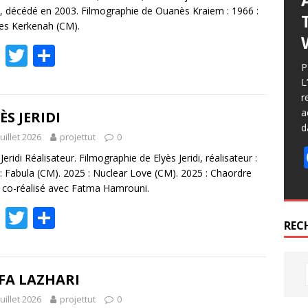
, décédé en 2003. Filmographie de Ouanès Kraiem : 1966 :
les Kerkenah (CM).
F
T
P
P
ac
w
ar
L
e
itt
ta
r
a
b
er
g
ÈS JERIDI
d
o
er
juillet 2026
projettut
0
o
Jeridi Réalisateur. Filmographie de Elyès Jeridi, réalisateur :
: Fabula (CM). 2025 : Nuclear Love (CM). 2025 : Chaordre
k
 co-réalisé avec Fatma Hamrouni.
F
T
P
REC
ac
w
ar
e
itt
ta
b
er
g
FA LAZHARI
o
er
juillet 2026
projettut
0