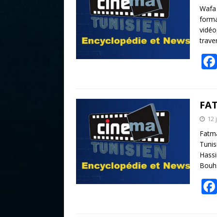
Wafa 
forma
vidéo
trave
FA
12 
Fatma
Tunis
Hassi
Bouhs