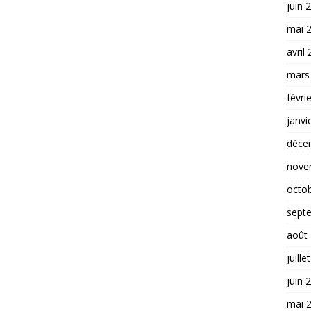
juin 
mai 
avril
mars
févri
janvi
déce
nove
octo
sept
août
juille
juin 
mai 