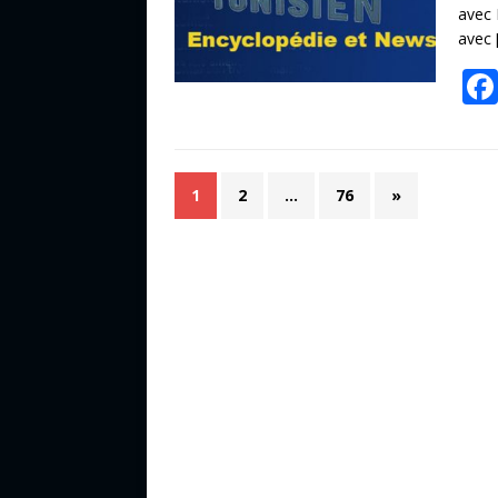
avec 
avec
1
2
…
76
»