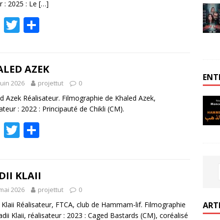
r : 2025 : Le
[…]
F
T
P
ac
w
ar
e
itt
ta
b
er
g
ALED AZEK
ENT
o
er
juin 2026
projettut
0
o
d Azek Réalisateur. Filmographie de Khaled Azek,
sateur : 2022 : Principauté de Chikli (CM).
k
F
T
P
ac
w
ar
e
itt
ta
b
er
g
II KLAII
o
er
mai 2026
projettut
0
o
ART
 Klaii Réalisateur, FTCA, club de Hammam-lif. Filmographie
dii Klaii, réalisateur : 2023 : Caged Bastards (CM), coréalisé