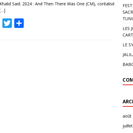
k
Khalid Said. 2024 : And Then There Was One (CM), coréalisé
FEST
[…]
SACR
TUNI
F
T
P
LES 
ac
w
ar
CART
e
itt
ta
LE S
b
er
g
JALI
o
er
BAB
o
k
COM
ARC
août
juille