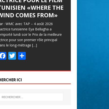
TUNISIEN «WHERE THE
WIND COMES FROM»
ar : WMC avec TAP – 4 août 2026
’actrice tunisienne Eya Bellagha a
emporté lundi soir le Prix de la meilleure
ctrice pour son premier rôle principal
ans le long-métrage
[…]
F
T
P
ac
w
ar
e
itt
ta
b
er
g
HERCHER ICI
o
er
o
k