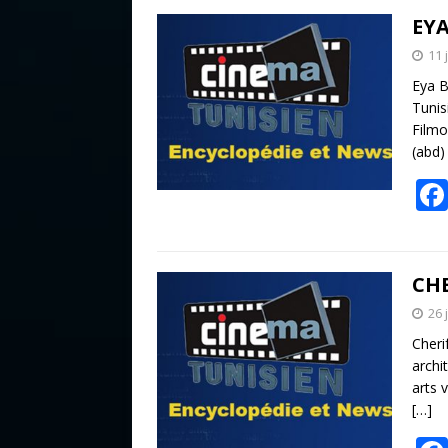
EY
11 
Eya B
Tunis
Filmo
(abd)
CH
26 
Cheri
archi
arts 
[…]