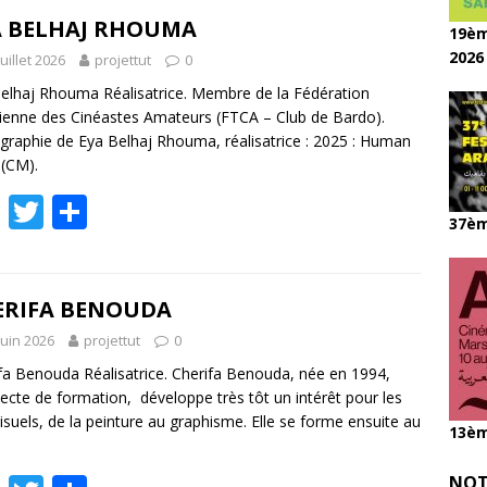
e
itt
ta
b
er
g
A BELHAJ RHOUMA
19èm
o
er
2026
juillet 2026
projettut
0
o
elhaj Rhouma Réalisatrice. Membre de la Fédération
ienne des Cinéastes Amateurs (FTCA – Club de Bardo).
k
graphie de Eya Belhaj Rhouma, réalisatrice : 2025 : Human
 (CM).
F
T
P
37èm
ac
w
ar
e
itt
ta
b
er
g
ERIFA BENOUDA
o
er
juin 2026
projettut
0
o
fa Benouda Réalisatrice. Cherifa Benouda, née en 1994,
tecte de formation, développe très tôt un intérêt pour les
k
visuels, de la peinture au graphisme. Elle se forme ensuite au
13èm
NOT