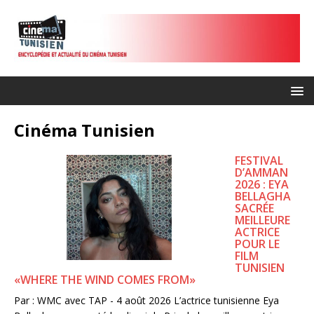
Cinéma Tunisien
FESTIVAL
D’AMMAN
2026 : EYA
BELLAGHA
SACRÉE
MEILLEURE
ACTRICE
POUR LE
FILM
TUNISIEN
«WHERE THE WIND COMES FROM»
Par : WMC avec TAP - 4 août 2026 L’actrice tunisienne Eya