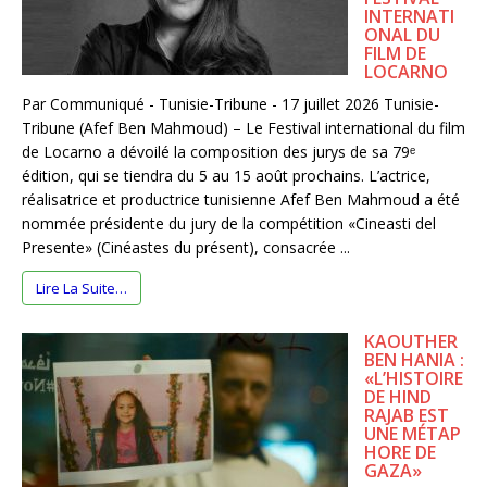
INTERNATI
ONAL DU
FILM DE
LOCARNO
Par Communiqué - Tunisie-Tribune - 17 juillet 2026 Tunisie-
Tribune (Afef Ben Mahmoud) – Le Festival international du film
de Locarno a dévoilé la composition des jurys de sa 79ᵉ
édition, qui se tiendra du 5 au 15 août prochains. L’actrice,
réalisatrice et productrice tunisienne Afef Ben Mahmoud a été
nommée présidente du jury de la compétition «Cineasti del
Presente» (Cinéastes du présent), consacrée ...
Lire La Suite…
KAOUTHER
BEN HANIA :
«L’HISTOIRE
DE HIND
RAJAB EST
UNE MÉTAP
HORE DE
GAZA»