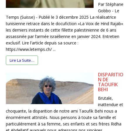
Par Stéphane
Gobbo - Le
Temps (Suisse) - Publié le 3 décembre 2025 La réalisatrice
tunisienne retrace dans le docufiction «La Voix de Hind Rajab»
les derniers instants de cette fillette palestinienne de 6 ans
assassinée par l’armée israélienne en janvier 2024. Entretien
exclusif. Lire l'article depuis sa source :
https://www.letemps.ch/ ...
Lire La Suite…
DISPARITIO
N DE
TAOUFIK
BEHI
Brutale,
inattendue et
choquante, la disparition de notre ami Taoufik Behi nous a
énormément attristés. Nous pensons à toute sa famille et
particulièrement à sa femme, ses enfants et ses frères Ridha
et Abdellatif auxquels nous adressons nos sincères