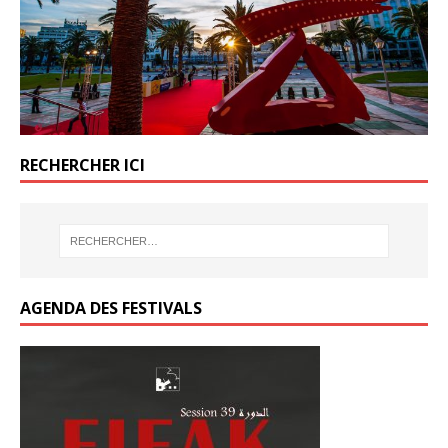
o
o
k
k
RECHERCHER ICI
AGENDA DES FESTIVALS