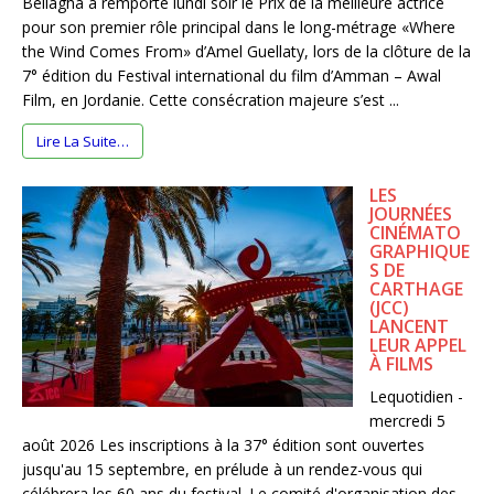
Bellagha a remporté lundi soir le Prix de la meilleure actrice
pour son premier rôle principal dans le long-métrage «Where
the Wind Comes From» d’Amel Guellaty, lors de la clôture de la
7° édition du Festival international du film d’Amman – Awal
Film, en Jordanie. Cette consécration majeure s’est ...
Lire La Suite…
LES
JOURNÉES
CINÉMATO
GRAPHIQUE
S DE
CARTHAGE
(JCC)
LANCENT
LEUR APPEL
À FILMS
Lequotidien -
mercredi 5
août 2026 Les inscriptions à la 37° édition sont ouvertes
jusqu'au 15 septembre, en prélude à un rendez-vous qui
célébrera les 60 ans du festival. Le comité d'organisation des