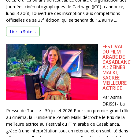
Journées cinématographiques de Carthage (JCC) a annoncé,
lundi 3 août, l'ouverture des inscriptions aux compétitions
officielles de sa 37° édition, qui se tiendra du 12 au 19 ...
Lire La Suite…
FESTIVAL
DU FILM
ARABE DE
CASABLANC
A : ZEINEB
MALKI,
SACRÉE
MEILLEURE
ACTRICE
Par Asma
DRISSI - La
Presse de Tunisie - 30 juillet 2026 Pour son premier grand rôle
au cinéma, la Tunisienne Zeineb Malki décroche le Prix de la
meilleure actrice au Festival du Film arabe de Casablanca,
grâce à une interprétation tout en retenue et en subtilité dans