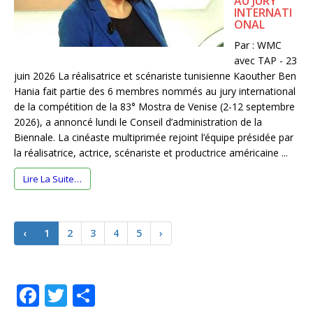
AU JURY
INTERNATI
ONAL
Par : WMC
avec TAP - 23
juin 2026 La réalisatrice et scénariste tunisienne Kaouther Ben
Hania fait partie des 6 membres nommés au jury international
de la compétition de la 83° Mostra de Venise (2-12 septembre
2026), a annoncé lundi le Conseil d’administration de la
Biennale. La cinéaste multiprimée rejoint l’équipe présidée par
la réalisatrice, actrice, scénariste et productrice américaine ...
Lire La Suite…
‹
1
2
3
4
5
›
F
T
P