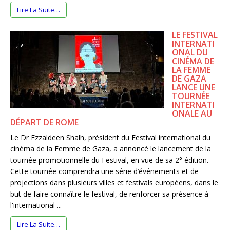
Lire La Suite…
LE FESTIVAL
INTERNATI
ONAL DU
CINÉMA DE
LA FEMME
DE GAZA
LANCE UNE
TOURNÉE
INTERNATI
ONALE AU
DÉPART DE ROME
Le Dr Ezzaldeen Shalh, président du Festival international du
cinéma de la Femme de Gaza, a annoncé le lancement de la
tournée promotionnelle du Festival, en vue de sa 2° édition.
Cette tournée comprendra une série d’événements et de
projections dans plusieurs villes et festivals européens, dans le
but de faire connaître le festival, de renforcer sa présence à
l'international ...
Lire La Suite…