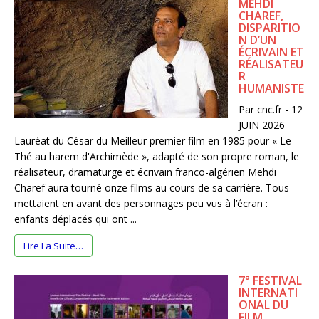
MEHDI
CHAREF,
DISPARITIO
N D’UN
ÉCRIVAIN ET
RÉALISATEU
R
HUMANISTE
Par cnc.fr - 12
JUIN 2026
Lauréat du César du Meilleur premier film en 1985 pour « Le
Thé au harem d'Archimède », adapté de son propre roman, le
réalisateur, dramaturge et écrivain franco-algérien Mehdi
Charef aura tourné onze films au cours de sa carrière. Tous
mettaient en avant des personnages peu vus à l’écran :
enfants déplacés qui ont ...
Lire La Suite…
7° FESTIVAL
INTERNATI
ONAL DU
FILM