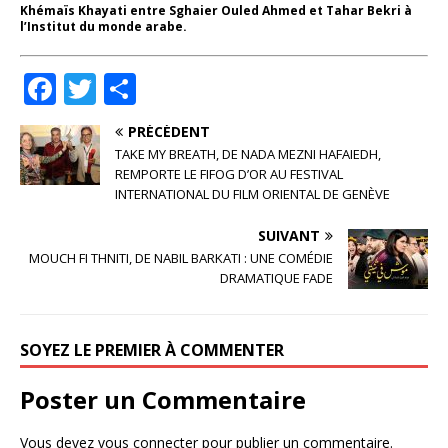
Khémaïs Khayati entre Sghaier Ouled Ahmed et Tahar Bekri à
l’Institut du monde arabe.
F
T
P
a
w
ar
PRÉCÉDENT
c
it
ta
TAKE MY BREATH, DE NADA MEZNI HAFAIEDH,
e
te
g
REMPORTE LE FIFOG D’OR AU FESTIVAL
INTERNATIONAL DU FILM ORIENTAL DE GENÈVE
b
r
e
SUIVANT
o
r
MOUCH FI THNITI, DE NABIL BARKATI : UNE COMÉDIE
o
DRAMATIQUE FADE
k
SOYEZ LE PREMIER À COMMENTER
Poster un Commentaire
Vous devez
vous connecter
pour publier un commentaire.