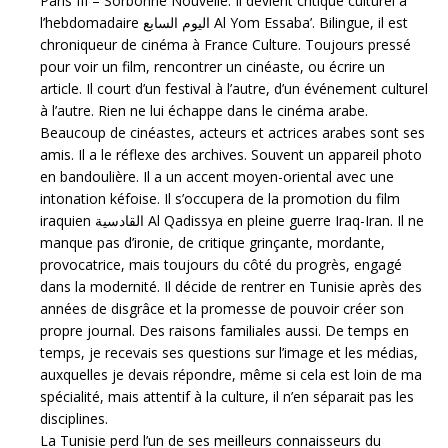
Paris III – Sorbonne Nouvelle. Il devient critique culturel à
l’hebdomadaire اليوم السابع Al Yom Essaba’. Bilingue, il est
chroniqueur de cinéma à France Culture. Toujours pressé
pour voir un film, rencontrer un cinéaste, ou écrire un
article. Il court d’un festival à l’autre, d’un événement culturel
à l’autre. Rien ne lui échappe dans le cinéma arabe.
Beaucoup de cinéastes, acteurs et actrices arabes sont ses
amis. Il a le réflexe des archives. Souvent un appareil photo
en bandoulière. Il a un accent moyen-oriental avec une
intonation kéfoise. Il s’occupera de la promotion du film
iraquien القادسية Al Qadissya en pleine guerre Iraq-Iran. Il ne
manque pas d’ironie, de critique grinçante, mordante,
provocatrice, mais toujours du côté du progrès, engagé
dans la modernité. Il décide de rentrer en Tunisie après des
années de disgrâce et la promesse de pouvoir créer son
propre journal. Des raisons familiales aussi. De temps en
temps, je recevais ses questions sur l’image et les médias,
auxquelles je devais répondre, même si cela est loin de ma
spécialité, mais attentif à la culture, il n’en séparait pas les
disciplines.
La Tunisie perd l’un de ses meilleurs connaisseurs du