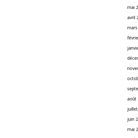
mai 
avril
mars
févri
janvi
déce
nove
octo
sept
août
juille
juin 
mai 