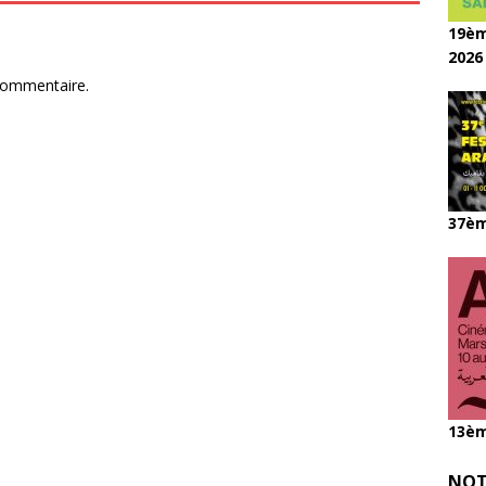
19èm
2026
commentaire.
37èm
13èm
NOT