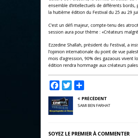
ensemble d’intellectuels de différents bords, 
la huitième édition du Festival du 25 au 29 ju
C’est un défi majeur, compte-tenu des atrocit
session aura pour thème : «Créateurs malgré
Ezzedine Shallah, président du Festival, a insi
l’opinion internationale du point de vue pales
mois d’agression, 90% des gazaouis vivent loi
édition rendra hommage aux créateurs palesti
F
T
P
a
w
ar
PRÉCÉDENT
c
it
ta
SAMI BEN FARHAT
e
te
g
b
r
e
o
r
SOYEZ LE PREMIER À COMMENTER