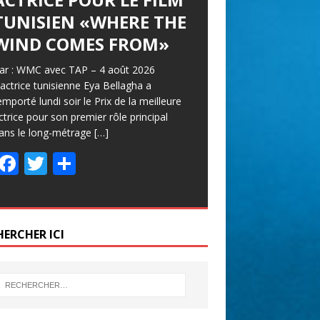
TUNISIEN «WHERE THE
WIND COMES FROM»
ar : WMC avec TAP – 4 août 2026
’actrice tunisienne Eya Bellagha a
emporté lundi soir le Prix de la meilleure
ctrice pour son premier rôle principal
ans le long-métrage
[…]
F
T
P
ac
w
ar
e
itt
ta
b
er
g
HERCHER ICI
o
er
o
k