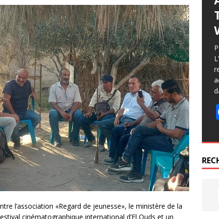
P
L
r
a
d
REC
tre l’association «Regard de jeunesse», le ministère de la
Festival cinématographique international d’El Quds et un