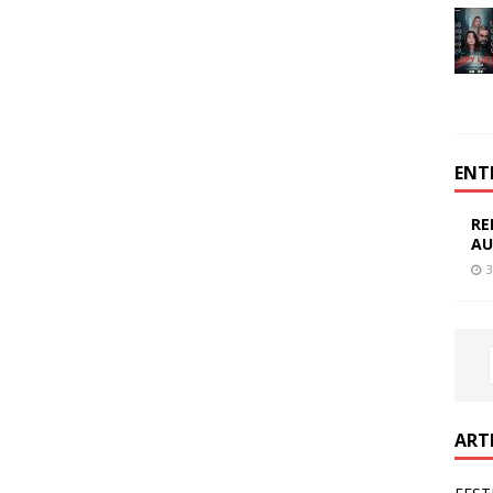
ENT
RE
AU
3
ART