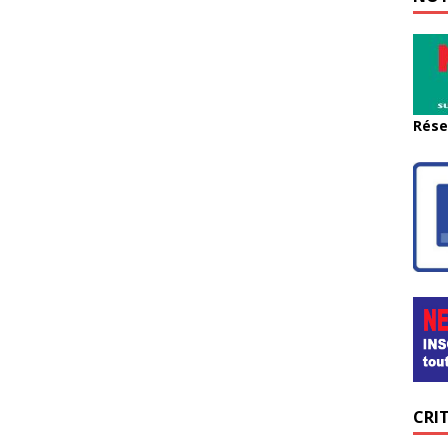
Rése
CRI