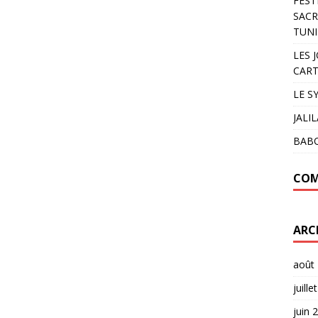
FEST
SACR
TUNI
LES 
CART
LE S
JALI
BAB
COM
ARC
août
juille
juin 