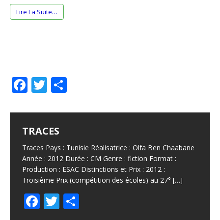
Lire La Suite…
F
T
P
a
w
ar
c
it
ta
e
te
g
TRACES
b
r
e
Traces Pays : Tunisie Réalisatrice : Olfa Ben Chaabane
o
r
Année : 2012 Durée : CM Genre : fiction Format :
Production : ESAC Distinctions et Prix : 2012 :
o
Troisième Prix (compétition des écoles) au 27°
[…]
k
F
T
P
ac
w
ar