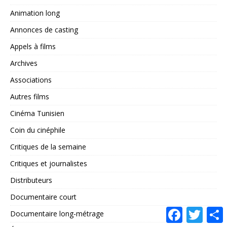
Animation long
Annonces de casting
Appels à films
Archives
Associations
Autres films
Cinéma Tunisien
Coin du cinéphile
Critiques de la semaine
Critiques et journalistes
Distributeurs
Documentaire court
F
T
Documentaire long-métrage
a
w
a
c
i
r