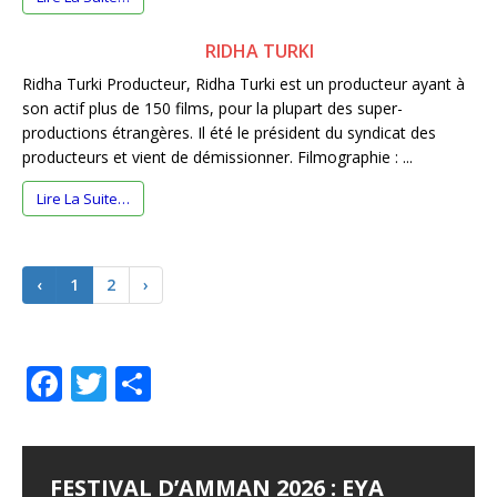
RIDHA TURKI
Ridha Turki Producteur, Ridha Turki est un producteur ayant à
son actif plus de 150 films, pour la plupart des super-
productions étrangères. Il été le président du syndicat des
producteurs et vient de démissionner. Filmographie : ...
Lire La Suite…
‹
1
2
›
F
T
P
a
w
ar
c
it
ta
e
te
g
FESTIVAL D’AMMAN 2026 : EYA
LES JOURNÉES
LE SYNDROME DE DJAMILA
JALILA BORHANE
BABOUNA BEN AYED