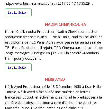
http://www.businessnews.com.tn 2017-06-17 17:35:29 ...
Lire La Suite…
NADIM CHEIKHROUHA
Nadim Cheikhrouha Producteur, Nadim Cheikhrouha est un
producteur franco-tunisien. Né à Tunis, Nadim Cheikhrouha
est diplômé de HEC Paris. Après avoir passé un an au sein de
TF1 Films Production, il rejoint TPD Cinéma aux pré-achats de
longs-métrages. Il intègre en juin 2002 la société «Mandarin
Film» pour y occuper ...
Lire La Suite…
NÉJIB AYED
Néjib Ayed Producteur, né le 13 Décembre 1953 à Ksar Hellal -
Tunisie. Néjib Ayed a fait plutôt une maîtrise en lettres
françaises. Et tout, effectivement, semblait le prédisposer à la
carrière de professeur, sinon à celle d’un homme de lettres.
Mais très jeune, il va fréquenter les ciné-clubs qu’il ...