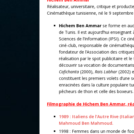
Réalisateur, universitaire, critique et product
Cinémathèque tunisienne, né le 9 septembre 
Hichem Ben Ammar
se forme en audi
de Tunis. Il est aujourd’hui enseignant à
Sciences de l’Information (IPSI). Ce ci
ciné-club, responsable de cinémathèqu
fondateur de l’Association des critique
réalisation par le spot publicitaire et le
découvrir sa vocation de documentaris
Cafichanta
(2000),
Raïs Labhar
(2002) 
constituent les premiers volets d’une
enracinées dans la culture populaire tu
pêcheurs de thon et celle des boxeurs.
Filmographie de Hichem Ben Ammar, réal
1989 : Italiens de l’Autre Rive (Ital
Mahmoud Ben Mahmoud.
1998 : Femmes dans un monde de foot