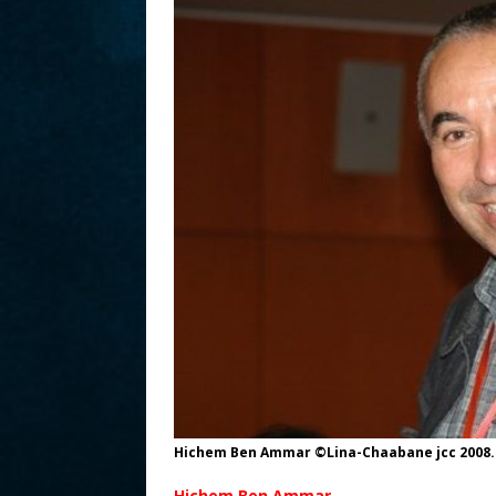
r
Hichem Ben Ammar ©Lina-Chaabane jcc 2008.
Hichem Ben Ammar