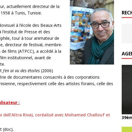
eur, actuellement directeur de la
REC
1958 à Tunis, Tunisie.
ovisuel à l’école des Beaux-Arts
 l’Institut de Presse et des
néphile, tour à tour animateur de
e, directeur de festival, membre-
s de films (ATPCC), a accédé à la
AGE
 film institutionnel, avant de
te.
et
J’en ai vu des étoiles
(2006)
 série de documentaires consacrés à des corporations
nisienne, respectivement celle des artistes forains, celle des
isateur :
iani dell’Altra Riva), coréalisé avec Mohamed Challouf et
39èm
 (doc).