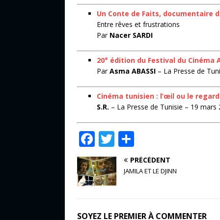
Un Conte de Faits, documentaire 
Entre rêves et frustrations
Par
Nacer SARDI
20° édition du Festival du Cinéma A
Par
Asma ABASSI
– La Presse de Tunis
Cinéma tunisien : l’œil ou le regard
S.R.
– La Presse de Tunisie – 19 mars 
F
T
P
a
w
ar
PRÉCÉDENT
c
it
ta
JAMILA ET LE DJINN
e
te
g
b
r
e
o
r
SOYEZ LE PREMIER À COMMENTER