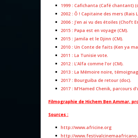
1999 : Cafichanta (Café chantant) (
2002 : Ô ! Capitaine des mers (Rais L
2006 : J’en ai vu des étoiles (Choft 
2015 : Papa est en voyage (CM).
2015 : Jamila et le Djinn (CM).
2010 : Un Conte de faits (Ken ya ma
2011 : La Tunisie vote.
2012 : L’Alfa comme l’or (CM).
2013 : La Mémoire noire, témoignage
2017 : Bourguiba de retour (doc).
2017 : M’Hamed Chenik, parcours d
Filmographie de Hichem Ben Ammar, pro
Sources :
http://www.africine.org
http://www.festivalcinemaafricano