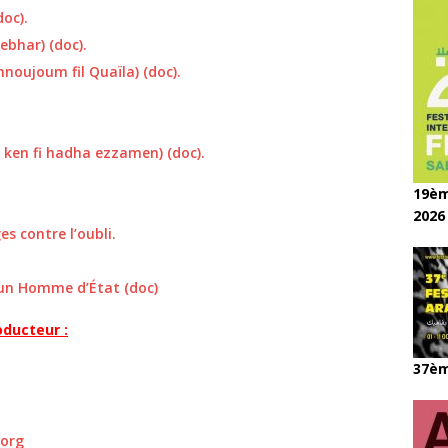
doc).
ebhar) (doc).
Ennoujoum fil Quaïla) (doc).
 ken fi hadha ezzamen) (doc).
19èm
2026
s contre l’oubli.
’un Homme d’État (doc)
ducteur :
37èm
.org