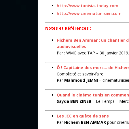
http://www.tunisia-today.com
http://www.cinematunisien.com
Notes et Références :
Hichem Ben Ammar : un chantier d’
audiovisuelles
Par : WMC avec TAP – 30 janvier 2019.
Ô ! Capitaine des mers… de Hich
Complicité et savoir-faire
Par
Mahmoud JEMNI
– cinematunisi
Quand le cinéma tunisien commenc
Sayda BEN ZINEB
– Le Temps – Mercr
Les JCC en quête de sens
Par
Hichem BEN AMMAR
pour cinema