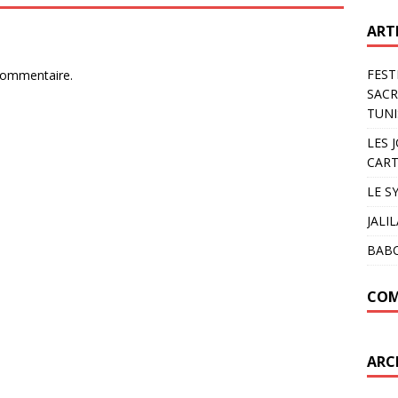
ART
FEST
commentaire.
SACR
TUNI
LES 
CART
LE S
JALI
BAB
COM
ARC