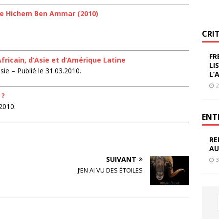
de Hichem Ben Ammar (2010)
CRI
FR
fricain, d’Asie et d’Amérique Latine
LI
ie – Publié le 31.03.2010.
L’
2
 ?
2010.
ENT
RE
AU
SUIVANT
3
J’EN AI VU DES ÉTOILES