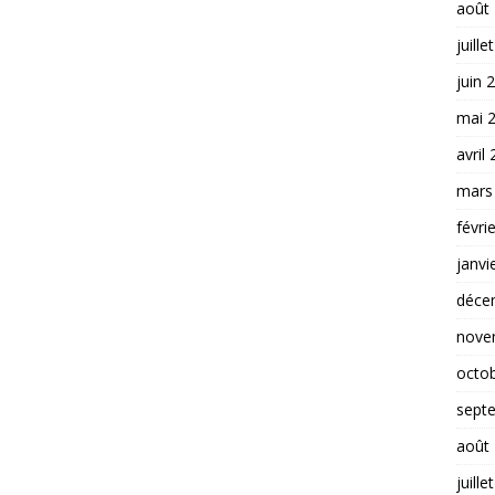
août
juille
juin 
mai 
avril
mars
févri
janvi
déce
nove
octo
sept
août
juille