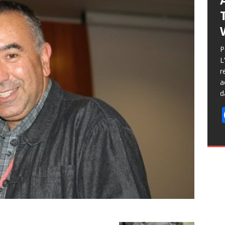
P
L
r
a
d