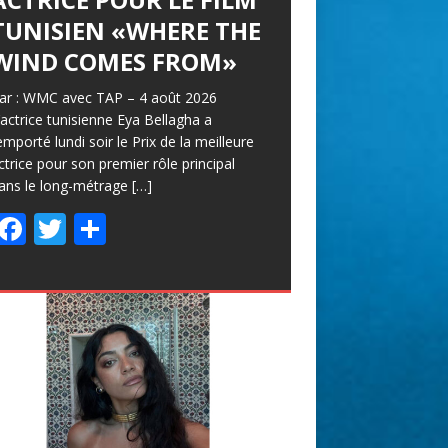
TUNISIEN «WHERE THE
WIND COMES FROM»
ar : WMC avec TAP – 4 août 2026
’actrice tunisienne Eya Bellagha a
emporté lundi soir le Prix de la meilleure
ctrice pour son premier rôle principal
ans le long-métrage
[…]
F
T
P
ac
w
ar
e
itt
ta
b
er
g
o
er
o
k