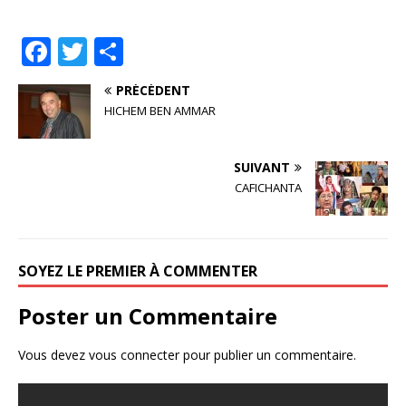
F
T
P
a
w
ar
PRÉCÉDENT
c
it
ta
HICHEM BEN AMMAR
e
te
g
b
r
e
SUIVANT
o
r
CAFICHANTA
o
k
SOYEZ LE PREMIER À COMMENTER
Poster un Commentaire
Vous devez
vous connecter
pour publier un commentaire.