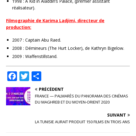
1998 : A Kid in Aladdin’s Palace, (premier assistant
réalisateur).
Filmographie de Karima Ladjimi, directeur de
production:
2007 : Captain Abu Raed.
2008 : Démineurs (The Hurt Locker), de Kathryn Bigelow.
2009 : Waffenstillstand.
F
T
P
a
w
ar
PRÉCÉDENT
c
it
ta
FRANCE — PALMARÈS DU PANORAMA DES CINÉMAS
e
te
g
DU MAGHREB ET DU MOYEN-ORIENT 2020
b
r
e
SUIVANT
o
r
LA TUNISIE AURAIT PRODUIT 150 FILMS EN TROIS ANS
o