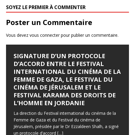
k
SOYEZ LE PREMIER À COMMENTER
Poster un Commentaire
Vous devez
vous connecter
pour publier un commentaire.
SIGNATURE D’UN PROTOCOLE
FESTIVAL D’AMMAN 2026 : EYA
LES JOURNÉES
LE SYNDROME DE DJAMILA
JALILA BORHANE
D’ACCORD ENTRE LE FESTIVAL
BELLAGHA SACRÉE MEILLEURE
CINÉMATOGRAPHIQUES DE
Le Syndrome de Djamila Pays : Tunisie Réalisateur :
Jalila Borhane Actrice. Filmographie de Jalila Borhane,
INTERNATIONAL DU CINÉMA DE LA
ACTRICE POUR LE FILM TUNISIEN
CARTHAGE (JCC) LANCENT LEUR
Hamza Hedfi Année : 2015 Durée : 4’28 Genre :
actrice : 1998 : Demain, je brûle (Ghodoua nahreg), de
FEMME DE GAZA, LE FESTIVAL DU
«WHERE THE WIND COMES FROM»
APPEL À FILMS
Producteur : Fédération Tunisienne des Cinéastes
Mohamed Ben Smail. Télévision : 1992 : Itarafat
CINÉMA DE JÉRUSALEM ET LE
Amateurs (FTCA – Club Bab Lassal).
almatar alakhir (téléfilm), de Slaheddine Essid (Khadija).
Par : WMC avec TAP – 4 août 2026 L’actrice tunisienne
Lequotidien – mercredi 5 août 2026 Les inscriptions à
1995
[…]
FESTIVAL KARAMA DES DROITS DE
F
T
P
Eya Bellagha a remporté lundi soir le Prix de la
la 37° édition sont ouvertes jusqu’au 15 septembre, en
L’HOMME EN JORDANIE
F
T
P
meilleure actrice pour son premier rôle principal dans le
prélude à un rendez-vous qui célébrera les 60 ans du
ac
w
ar
long-métrage
festival. Le
[…]
[…]
ac
w
ar
La direction du Festival international du cinéma de la
e
itt
ta
F
F
T
T
P
P
Femme de Gaza et du Festival du cinéma de
e
itt
ta
b
er
g
Jérusalem, présidée par le Dr Ezzaldeen Shalh, a signé
ac
ac
w
w
ar
ar
b
er
g
un protocole d’accord
[…]