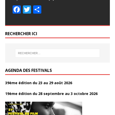
o
er
e
e
itt
itt
ta
ta
o
er
F
T
P
o
b
b
er
er
g
g
o
ac
w
ar
k
o
o
er
er
k
e
itt
ta
o
o
b
er
g
RECHERCHER ICI
k
k
o
er
o
k
AGENDA DES FESTIVALS
39ème édition du 23 au 29 août 2026
19ème édition du 28 septembre au 3 octobre 2026