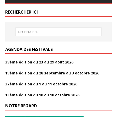
o
o
er
er
k
e
itt
ta
o
o
b
er
g
RECHERCHER ICI
k
k
o
er
o
k
AGENDA DES FESTIVALS
39ème édition du 23 au 29 août 2026
19ème édition du 28 septembre au 3 octobre 2026
37ème édition du 1 au 11 octobre 2026
13ème édition du 10 au 18 octobre 2026
NOTRE REGARD