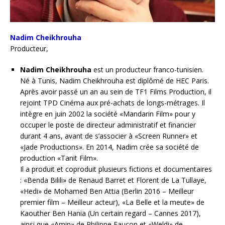
Nadim Cheikhrouha
Producteur,
Nadim Cheikhrouha
est un producteur franco-tunisien.
Né à Tunis, Nadim Cheikhrouha est diplômé de HEC Paris.
Après avoir passé un an au sein de TF1 Films Production, il
rejoint TPD Cinéma aux pré-achats de longs-métrages. Il
intègre en juin 2002 la société «Mandarin Film» pour y
occuper le poste de directeur administratif et financier
durant 4 ans, avant de s’associer à «Screen Runner» et
«Jade Productions». En 2014, Nadim crée sa société de
production «Tanit Film».
Il a produit et coproduit plusieurs fictions et documentaires
: «Benda Bilili» de Renaud Barret et Florent de La Tullaye,
«Hedi» de Mohamed Ben Attia (Berlin 2016 – Meilleur
premier film – Meilleur acteur), «La Belle et la meute» de
Kaouther Ben Hania (Un certain regard – Cannes 2017),
ainsi que «Amin» de Philippe Faucon et «Weldi» de