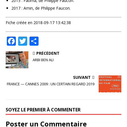
2015 : Fatima, de Philippe Faucon.
2017 : Amin, de Philippe Faucon.
Fiche créée en 2018-09-17 13:42:38
F
T
P
a
w
ar
PRÉCÉDENT
c
it
ta
ARBI BEN ALI
e
te
g
b
r
e
SUIVANT
o
r
FRANCE — CANNES 2009 : UN CERTAIN REGARD 2019
o
k
SOYEZ LE PREMIER À COMMENTER
Poster un Commentaire