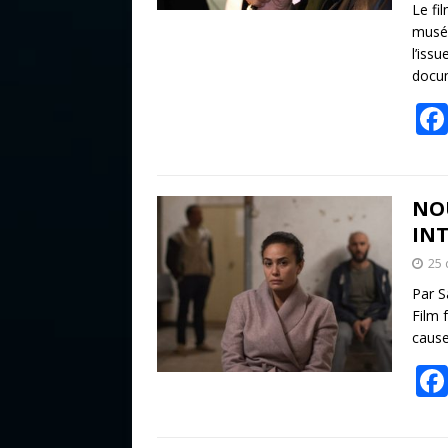
Le fi
musée
l’iss
docu
NOU
IN
25
Par S
Film 
cause