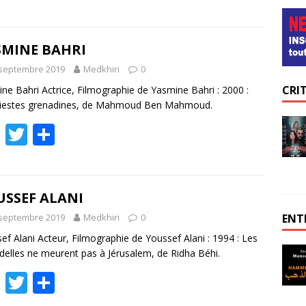
ac
w
ar
e
itt
ta
b
er
g
SMINE BAHRI
o
er
 septembre 2019
Medkhiri
0
CRI
o
ne Bahri Actrice, Filmographie de Yasmine Bahri : 2000 :
Siestes grenadines, de Mahmoud Ben Mahmoud.
k
F
T
P
ac
w
ar
e
itt
ta
b
er
g
USSEF ALANI
o
er
ENT
 septembre 2019
Medkhiri
0
o
ef Alani Acteur, Filmographie de Youssef Alani : 1994 : Les
delles ne meurent pas à Jérusalem, de Ridha Béhi.
k
F
T
P
ac
w
ar