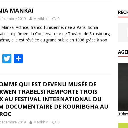
e
itt
ta
b
er
g
NIA MANKAI
REC
o
er
 décembre 2019
Medkhiri
0
o
 Mankai Actrice, franco-tunisienne, née à Paris. Sonia
i est diplômée du Conservatoire de Théâtre de Strasbourg.
k
néma, elle est révélée au grand public en 1996 grâce à son
AGE
F
T
P
ac
w
ar
e
itt
ta
b
er
g
HOMME QUI EST DEVENU MUSÉE DE
RWEN TRABELSI REMPORTE TROIS
o
er
X AU FESTIVAL INTERNATIONAL DU
o
LM DOCUMENTAIRE DE KOURIBGHA AU
k
ROC
39èm
 décembre 2019
Medkhiri
0