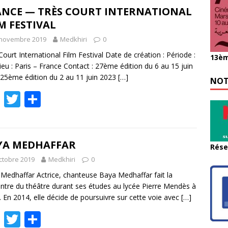
b
er
g
ANCE — TRÈS COURT INTERNATIONAL
M FESTIVAL
o
er
 novembre 2019
Medkhiri
0
o
Court International Film Festival Date de création : Période :
k
13èm
Lieu : Paris – France Contact : 27ème édition du 6 au 15 juin
25ème édition du 2 au 11 juin 2023
[…]
NOT
F
T
P
ac
w
ar
e
itt
ta
b
er
g
YA MEDHAFFAR
Rése
o
er
ctobre 2019
Medkhiri
0
o
Medhaffar Actrice, chanteuse Baya Medhaffar fait la
ntre du théâtre durant ses études au lycée Pierre Mendès à
k
. En 2014, elle décide de poursuivre sur cette voie avec
[…]
F
T
P