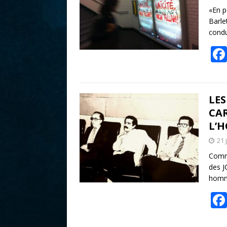
r
«En p
Barle
condu
LE
CA
L’H
21 
Commu
des J
homme