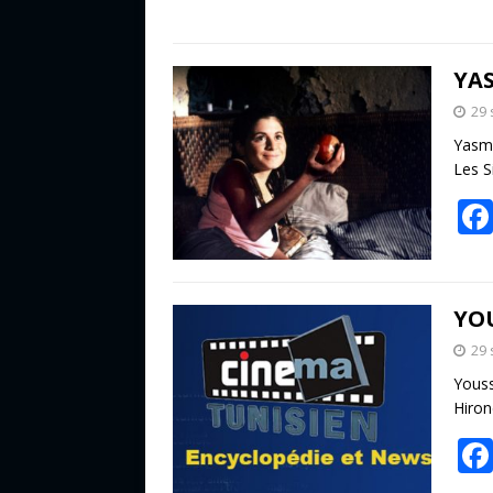
YA
29
Yasmi
Les 
YO
29
Youss
Hiron