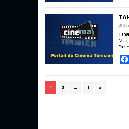
TA
29
Tahar
Melli
Pinhe
1
2
…
4
»