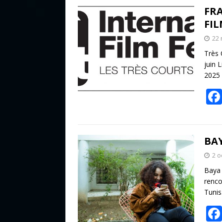
FR
FIL
22
Très 
juin 
2025 
BA
2 o
Baya 
renco
Tunis