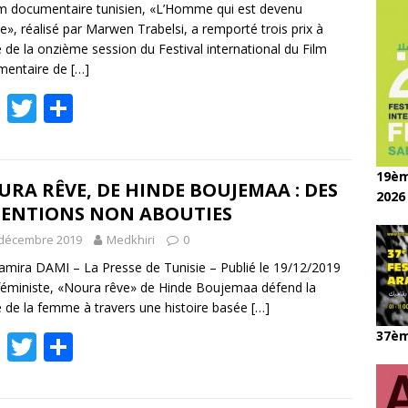
lm documentaire tunisien, «L’Homme qui est devenu
», réalisé par Marwen Trabelsi, a remporté trois prix à
ue de la onzième session du Festival international du Film
mentaire de
[…]
F
T
P
ac
w
ar
e
itt
ta
19èm
b
er
g
RA RÊVE, DE HINDE BOUJEMAA : DES
2026
TENTIONS NON ABOUTIES
o
er
 décembre 2019
Medkhiri
0
o
amira DAMI – La Presse de Tunisie – Publié le 19/12/2019
k
féministe, «Noura rêve» de Hinde Boujemaa défend la
 de la femme à travers une histoire basée
[…]
F
T
P
37èm
ac
w
ar
e
itt
ta