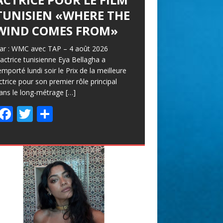
TUNISIEN «WHERE THE
WIND COMES FROM»
ar : WMC avec TAP – 4 août 2026
’actrice tunisienne Eya Bellagha a
emporté lundi soir le Prix de la meilleure
ctrice pour son premier rôle principal
ans le long-métrage
[…]
F
T
P
ac
w
ar
e
itt
ta
b
er
g
o
er
o
k