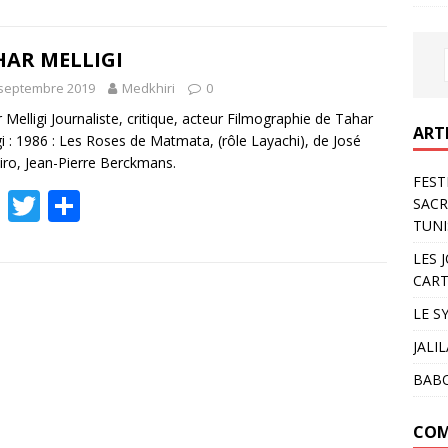
e
itt
ta
b
er
g
HAR MELLIGI
o
er
 septembre 2019
Medkhiri
0
o
 Melligi Journaliste, critique, acteur Filmographie de Tahar
ART
gi : 1986 : Les Roses de Matmata, (rôle Layachi), de José
k
iro, Jean-Pierre Berckmans.
FEST
F
T
P
SACR
ac
w
ar
TUNI
e
itt
ta
LES 
CART
b
er
g
LE S
o
er
JALI
o
BAB
k
COM