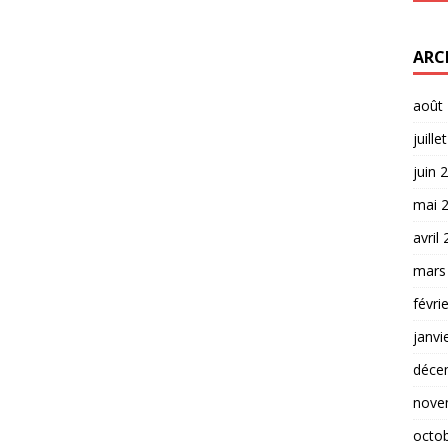
ARC
août
juille
juin 
mai 
avril
mars
févri
janvi
déce
nove
octo