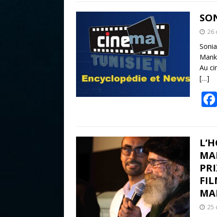
SO
26
Sonia
Manka
Au ci
[…]
L’
MA
PRI
FI
MA
25