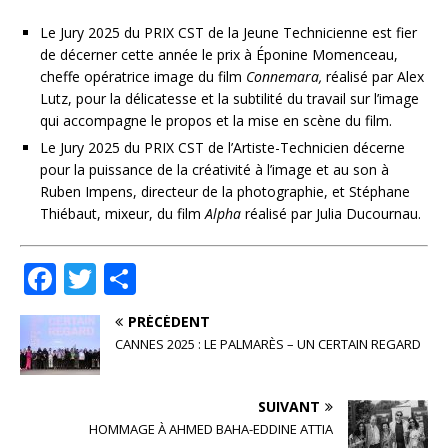
Le Jury 2025 du PRIX CST de la Jeune Technicienne est fier
de décerner cette année le prix à Éponine Momenceau,
cheffe opératrice image du film
Connemara,
réalisé par Alex
Lutz, pour la délicatesse et la subtilité du travail sur l’image
qui accompagne le propos et la mise en scène du film.
Le Jury 2025 du PRIX CST de l’Artiste-Technicien décerne
pour la puissance de la créativité à l’image et au son à
Ruben Impens, directeur de la photographie, et Stéphane
Thiébaut, mixeur, du film
Alpha
réalisé par Julia Ducournau.
F
T
P
a
w
ar
PRÉCÉDENT
c
it
ta
CANNES 2025 : LE PALMARÈS – UN CERTAIN REGARD
e
te
g
b
r
e
SUIVANT
o
r
HOMMAGE À AHMED BAHA-EDDINE ATTIA