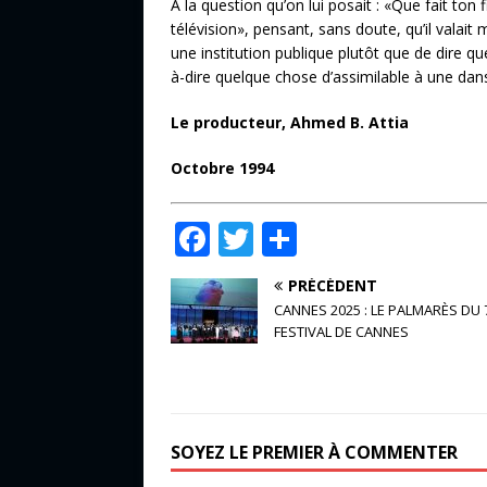
À la question qu’on lui posait : «Que fait ton 
télévision», pensant, sans doute, qu’il valait
une institution publique plutôt que de dire que
à-dire quelque chose d’assimilable à une dan
Le producteur, Ahmed B. Attia
Octobre 1994
F
T
P
a
w
ar
PRÉCÉDENT
c
it
ta
CANNES 2025 : LE PALMARÈS DU 
e
te
g
FESTIVAL DE CANNES
b
r
e
o
r
o
SOYEZ LE PREMIER À COMMENTER
k