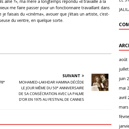
fils aîné ?», ma mère a longtemps répondu «il travaille à la
 mieux me faire passer pour un fonctionnaire travaillant dans
JALI
 je faisais du «cinéma», avouer que j’étais un artiste, c’est-
seuse du ventre, en quelque sorte.
COM
ARC
août
juille
SUIVANT
juin 
78°
MOHAMED-LAKHDAR HAMINA DÉCÈDE
LE JOUR MÊME DU 50° ANNIVERSAIRE
mai 
DE SA CONSÉCRATION AVEC LA PALME
avril
D’OR EN 1975 AU FESTIVAL DE CANNES
mars
févri
janvi