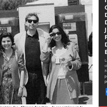
L
c
F
p
p