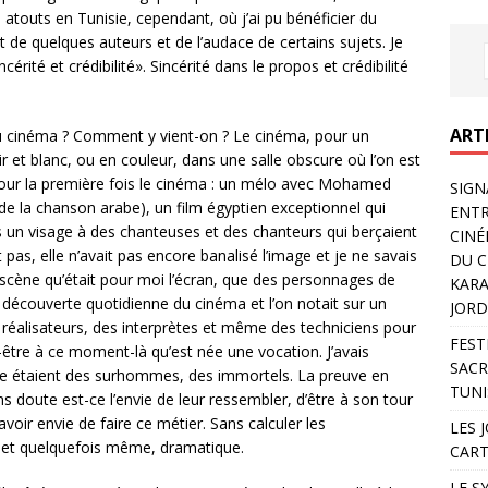
 atouts en Tunisie, cependant, où j’ai pu bénéficier du
t de quelques auteurs et de l’audace de certains sujets. Je
cérité et crédibilité». Sincérité dans le propos et crédibilité
ART
du cinéma ? Comment y vient-on ? Le cinéma, pour un
r et blanc, ou en couleur, dans une salle obscure où l’on est
 pour la première fois le cinéma : un mélo avec Mohamed
SIGN
de la chanson arabe), un film égyptien exceptionnel qui
ENTR
is un visage à des chanteuses et des chanteurs qui berçaient
CINÉ
t pas, elle n’avait pas encore banalisé l’image et je ne savais
DU C
e scène qu’était pour moi l’écran, que des personnages de
KARA
une découverte quotidienne du cinéma et l’on notait sur un
JORD
es réalisateurs, des interprètes et même des techniciens pour
FEST
être à ce moment-là qu’est née une vocation. J’avais
SACR
gie étaient des surhommes, des immortels. La preuve en
TUNI
s doute est-ce l’envie de leur ressembler, d’être à son tour
oir envie de faire ce métier. Sans calculer les
LES 
et quelquefois même, dramatique.
CART
LE S