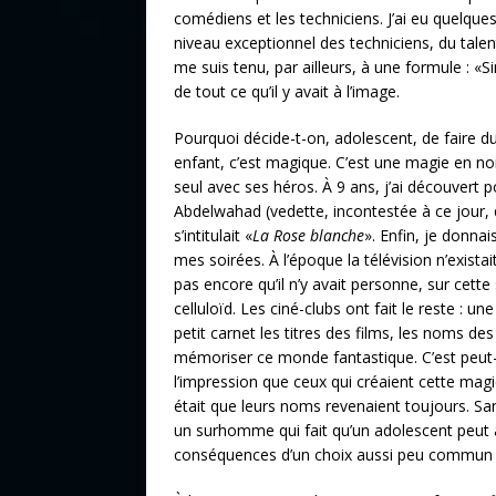
comédiens et les techniciens. J’ai eu quelques
niveau exceptionnel des techniciens, du talen
me suis tenu, par ailleurs, à une formule : «Sin
de tout ce qu’il y avait à l’image.
Pourquoi décide-t-on, adolescent, de faire 
enfant, c’est magique. C’est une magie en noi
seul avec ses héros. À 9 ans, j’ai découvert
Abdelwahad (vedette, incontestée à ce jour, 
s’intitulait «
La Rose blanche
». Enfin, je donna
mes soirées. À l’époque la télévision n’existai
pas encore qu’il n’y avait personne, sur cett
celluloïd. Les ciné-clubs ont fait le reste : 
petit carnet les titres des films, les noms d
mémoriser ce monde fantastique. C’est peut-
l’impression que ceux qui créaient cette ma
était que leurs noms revenaient toujours. San
un surhomme qui fait qu’un adolescent peut av
conséquences d’un choix aussi peu commun 