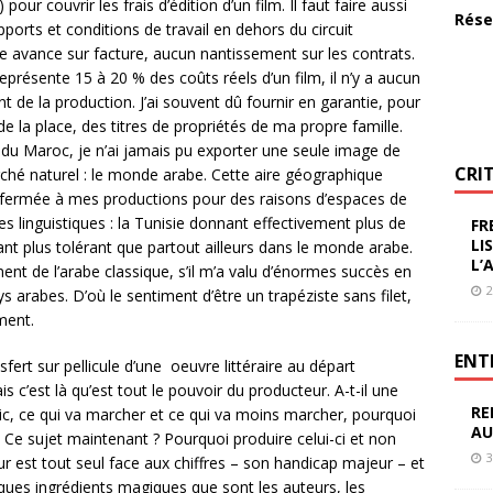
our couvrir les frais d’édition d’un film. Il faut faire aussi
Rése
pports et conditions de travail en dehors du circuit
avance sur facture, aucun nantissement sur les contrats.
représente 15 à 20 % des coûts réels d’un film, il n’y a aucun
e la production. J’ai souvent dû fournir en garantie, pour
e la place, des titres de propriétés de ma propre famille.
et du Maroc, je n’ai jamais pu exporter une seule image de
CRI
ché naturel : le monde arabe. Cette aire géographique
fermée à mes productions pour des raisons d’espaces de
es linguistiques : la Tunisie donnant effectivement plus de
FR
LI
étant plus tolérant que partout ailleurs dans le monde arabe.
L’
ment de l’arabe classique, s’il m’a valu d’énormes succès en
2
s arabes. D’où le sentiment d’être un trapéziste sans filet,
ment.
ENT
sfert sur pellicule d’une oeuvre littéraire au départ
 c’est là qu’est tout le pouvoir du producteur. A-t-il une
RE
lic, ce qui va marcher et ce qui va moins marcher, pourquoi
AU
 Ce sujet maintenant ? Pourquoi produire celui-ci et non
3
r est tout seul face aux chiffres – son handicap majeur – et
lques ingrédients magiques que sont les auteurs, les