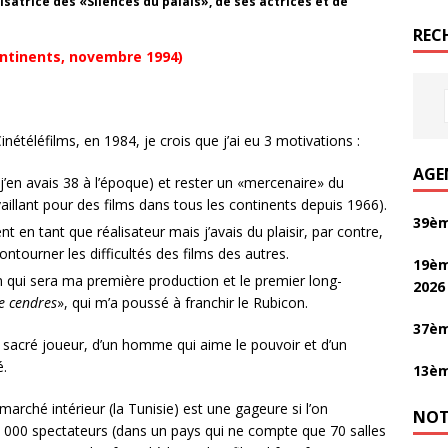
isatrice des «Silences du palais», de ses actrices et de
REC
ntinents, novembre 1994)
nétéléfilms, en 1984, je crois que j’ai eu 3 motivations :
AGE
(j’en avais 38 à l’époque) et rester un «mercenaire» du
aillant pour des films dans tous les continents depuis 1966).
39èm
t en tant que réalisateur mais j’avais du plaisir, par contre,
ntourner les difficultés des films des autres.
19èm
lm qui sera ma première production et le premier long-
2026
 cendres
», qui m’a poussé à franchir le Rubicon.
37èm
un sacré joueur, d’un homme qui aime le pouvoir et d’un
é.
13èm
arché intérieur (la Tunisie) est une gageure si l’on
NOT
00 000 spectateurs (dans un pays qui ne compte que 70 salles