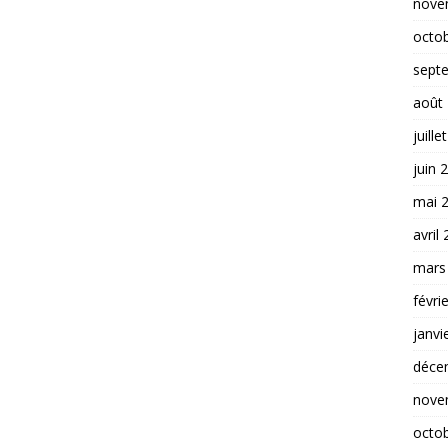
nove
octo
sept
août
juille
juin 
mai 
avril
mars
févri
janvi
déce
nove
octo