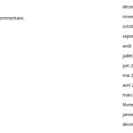
déce
nove
commentaire.
octo
sept
août
juille
juin 
mai 
avril
mars
févri
janvi
déce