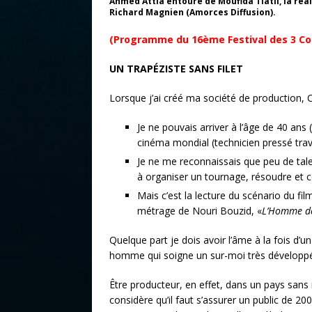
Ahmed Attia entouré de Moufida Tlatli, la réal
Richard Magnien (Amorces Diffusion).
(Programme du 16ème Festival des 3 Co
UN TRAPÉZISTE SANS FILET
Lorsque j’ai créé ma société de production, Ci
Je ne pouvais arriver à l’âge de 40 ans 
cinéma mondial (technicien pressé trav
Je ne me reconnaissais que peu de talen
à organiser un tournage, résoudre et co
Mais c’est la lecture du scénario du fi
métrage de Nouri Bouzid, «
L’Homme de
Quelque part je dois avoir l’âme à la fois d’
homme qui soigne un sur-moi très développ
Être producteur, en effet, dans un pays sans m
considère qu’il faut s’assurer un public de 2