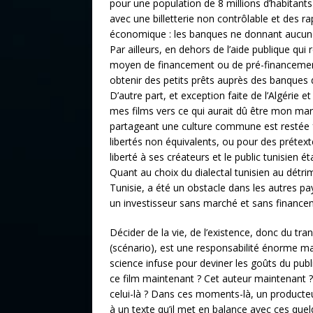
pour une population de 8 millions d’habitants) p
avec une billetterie non contrôlable et des ra
économique : les banques ne donnant aucune 
Par ailleurs, en dehors de l’aide publique qui 
moyen de financement ou de pré-financement d
obtenir des petits prêts auprès des banques d
D’autre part, et exception faite de l’Algérie 
mes films vers ce qui aurait dû être mon mar
partageant une culture commune est restée 
libertés non équivalents, ou pour des prétext
liberté à ses créateurs et le public tunisien 
Quant au choix du dialectal tunisien au détri
Tunisie, a été un obstacle dans les autres pay
un investisseur sans marché et sans finance
Décider de la vie, de l’existence, donc du tran
(scénario), est une responsabilité énorme mais
science infuse pour deviner les goûts du pub
ce film maintenant ? Cet auteur maintenant ?
celui-là ? Dans ces moments-là, un producteu
à un texte qu’il met en balance avec ces que