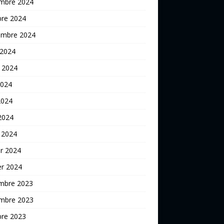
mbre 2024
bre 2024
embre 2024
 2024
t 2024
2024
2024
 2024
 2024
er 2024
er 2024
mbre 2023
mbre 2023
bre 2023