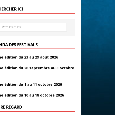
b
er
g
HERCHER ICI
o
er
o
k
NDA DES FESTIVALS
e édition du 23 au 29 août 2026
e édition du 28 septembre au 3 octobre
e édition du 1 au 11 octobre 2026
e édition du 10 au 18 octobre 2026
RE REGARD