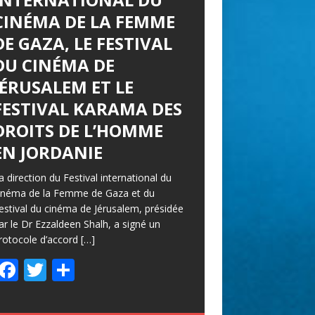
CINÉMA DE LA FEMME
DE GAZA, LE FESTIVAL
DU CINÉMA DE
JÉRUSALEM ET LE
FESTIVAL KARAMA DES
DROITS DE L’HOMME
EN JORDANIE
a direction du Festival international du
inéma de la Femme de Gaza et du
estival du cinéma de Jérusalem, présidée
ar le Dr Ezzaldeen Shalh, a signé un
rotocole d’accord
[…]
F
T
P
ac
w
ar
e
itt
ta