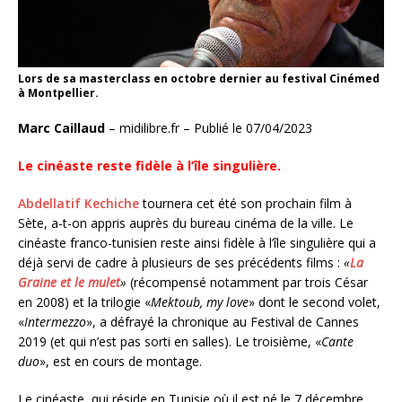
Lors de sa masterclass en octobre dernier au festival Cinémed
à Montpellier.
Marc Caillaud
– midilibre.fr – Publié le 07/04/2023
Le cinéaste reste fidèle à l’île singulière.
Abdellatif Kechiche
tournera cet été son prochain film à
Sète, a-t-on appris auprès du bureau cinéma de la ville. Le
cinéaste franco-tunisien reste ainsi fidèle à l’île singulière qui a
déjà servi de cadre à plusieurs de ses précédents films :
«
La
Graine et le mulet
»
(récompensé notamment par trois César
en 2008) et la trilogie «
Mektoub, my love
» dont le second volet,
«
Intermezzo
», a défrayé la chronique au Festival de Cannes
2019 (et qui n’est pas sorti en salles). Le troisième, «
Cante
duo
», est en cours de montage.
Le cinéaste, qui réside en Tunisie où il est né le 7 décembre