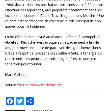
1960, devrait dans les prochaines semaines venir à Sète pour
effectuer des repérages, qu’il préparera notamment dans les
locaux municipaux de l’école Travelling, quai des Moulins. Une
célèbre actrice française devrait tenir le rôle principal de son
nouvel opus, le huitième.
En octobre dernier, invité au festival Cinémed à Montpellier,
Abdellatif Kechiche avait évoqué son attachement à la ville :
«Ici, j’ai trouvé une sorte de paix avec des gens bienveillants.
Grâce à l’esprit de Brassens qui souffle à Sète, à l’énergie qui
circule entre les peuples de cette région. C’est ici que je me
sens bien pour tourner».
Marc Caillaud.
Source :
https://www.midilibre.fr/
F
T
P
a
w
ar