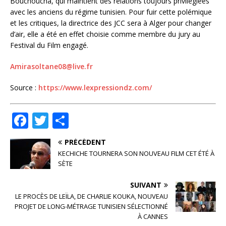
Bouchoucha, qui maintient des relations toujours privilégiées
avec les anciens du régime tunisien. Pour fuir cette polémique
et les critiques, la directrice des JCC sera à Alger pour changer
d’air, elle a été en effet choisie comme membre du jury au
Festival du Film engagé.
Amirasoltane08@live.fr
Source :
https://www.lexpressiondz.com/
F
T
P
a
w
ar
PRÉCÉDENT
c
it
ta
KECHICHE TOURNERA SON NOUVEAU FILM CET ÉTÉ À
e
te
g
SÈTE
b
r
e
SUIVANT
o
r
LE PROCÈS DE LEÏLA, DE CHARLIE KOUKA, NOUVEAU
PROJET DE LONG-MÉTRAGE TUNISIEN SÉLECTIONNÉ
o
À CANNES