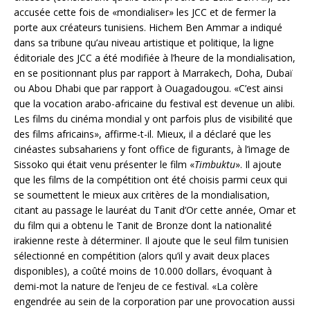
accusée cette fois de «mondialiser» les JCC et de fermer la
porte aux créateurs tunisiens. Hichem Ben Ammar a indiqué
dans sa tribune qu’au niveau artistique et politique, la ligne
éditoriale des JCC a été modifiée à l’heure de la mondialisation,
en se positionnant plus par rapport à Marrakech, Doha, Dubaï
ou Abou Dhabi que par rapport à Ouagadougou. «C’est ainsi
que la vocation arabo-africaine du festival est devenue un alibi.
Les films du cinéma mondial y ont parfois plus de visibilité que
des films africains», affirme-t-il. Mieux, il a déclaré que les
cinéastes subsahariens y font office de figurants, à l’image de
Sissoko qui était venu présenter le film «
Timbuktu
». Il ajoute
que les films de la compétition ont été choisis parmi ceux qui
se soumett
ent le mieux aux critères de la mondialisation,
citant au passage le lauréat du Tanit d’Or cette année, Omar et
du film qui a obtenu le Tanit de Bronze
dont la nationalité
irakienne reste à déterminer. Il ajoute que le seul film tunisien
sélectionné en compétition (alors qu’il y avait deux places
disponibles), a coûté moins de 10.000 dollars, évoquant à
demi-mot la nature de l’enjeu de ce festival. «La colère
engendrée au sein de la corporation par une provocation aussi