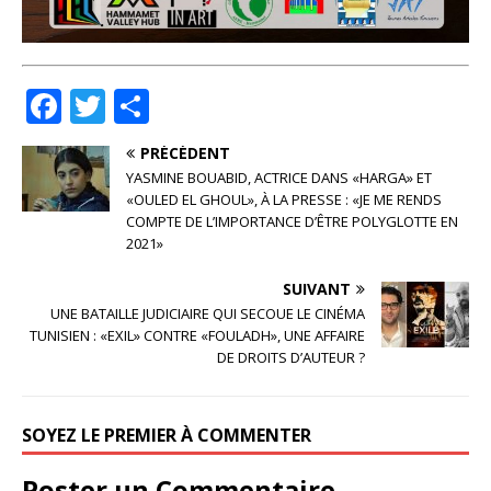
F
T
P
a
w
ar
PRÉCÉDENT
c
it
ta
YASMINE BOUABID, ACTRICE DANS «HARGA» ET
e
te
g
«OULED EL GHOUL», À LA PRESSE : «JE ME RENDS
COMPTE DE L’IMPORTANCE D’ÊTRE POLYGLOTTE EN
b
r
e
2021»
o
r
SUIVANT
o
UNE BATAILLE JUDICIAIRE QUI SECOUE LE CINÉMA
TUNISIEN : «EXIL» CONTRE «FOULADH», UNE AFFAIRE
k
DE DROITS D’AUTEUR ?
SOYEZ LE PREMIER À COMMENTER
Poster un Commentaire