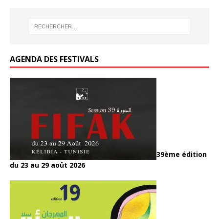
o
o
er
er
k
o
o
k
k
AGENDA DES FESTIVALS
39ème édition
du 23 au 29 août 2026