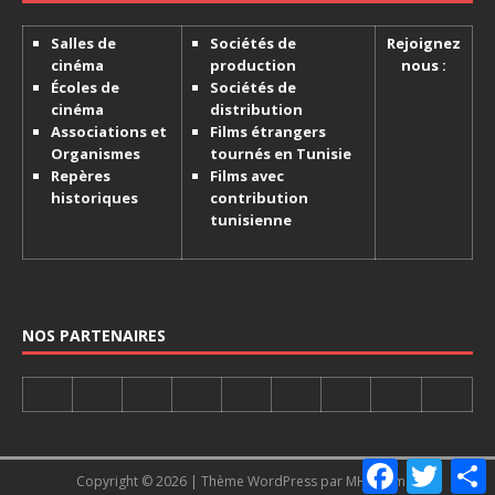
Salles de
Sociétés de
Rejoignez
cinéma
production
nous :
Écoles de
Sociétés de
cinéma
distribution
Associations et
Films étrangers
Organismes
tournés en Tunisie
Repères
Films avec
historiques
contribution
tunisienne
NOS PARTENAIRES
F
T
Copyright © 2026 | Thème WordPress par
MH Themes
a
w
a