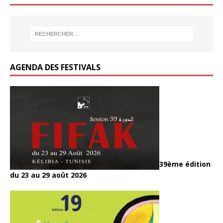
k
k
o
er
o
k
AGENDA DES FESTIVALS
39ème édition
du 23 au 29 août 2026