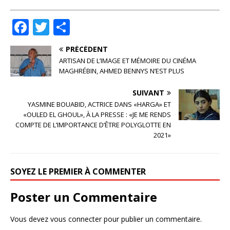
F
T
P
a
w
ar
PRÉCÉDENT
c
it
ta
ARTISAN DE L’IMAGE ET MÉMOIRE DU CINÉMA
e
te
g
MAGHRÉBIN, AHMED BENNYS N’EST PLUS
b
r
e
SUIVANT
o
r
YASMINE BOUABID, ACTRICE DANS «HARGA» ET
«OULED EL GHOUL», À LA PRESSE : «JE ME RENDS
o
COMPTE DE L’IMPORTANCE D’ÊTRE POLYGLOTTE EN
2021»
k
SOYEZ LE PREMIER À COMMENTER
Poster un Commentaire
Vous devez
vous connecter
pour publier un commentaire.