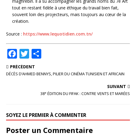
maghrébin. Il a su accompagner les grands noms du 7e Art
tout en restant fidèle à une éthique du travail bien fait,
souvent loin des projecteurs, mais toujours au cœur de la
création.
Source :
https://www.lequotidien.com.tn/
F
T
P
a
w
ar
PRÉCÉDENT
c
it
ta
DÉCÈS D’AHMED BENNYS, PILIER DU CINÉMA TUNISIEN ET AFRICAIN
e
te
g
SUIVANT
b
r
e
38° ÉDITION DU FIFAK : CONTRE VENTS ET MARÉES
o
r
o
SOYEZ LE PREMIER À COMMENTER
k
Poster un Commentaire