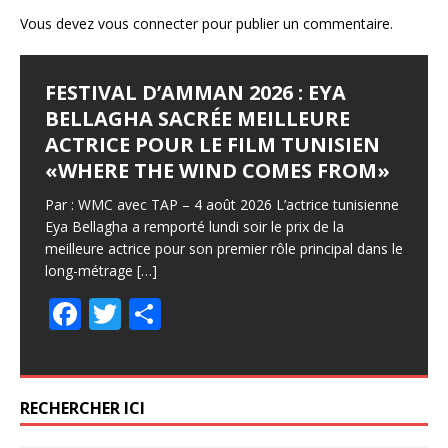
Vous devez
vous connecter
pour publier un commentaire.
FESTIVAL D’AMMAN 2026 : EYA
BELLAGHA SACRÉE MEILLEURE
ACTRICE POUR LE FILM TUNISIEN
«WHERE THE WIND COMES FROM»
Par : WMC avec TAP – 4 août 2026 L’actrice tunisienne
Eya Bellagha a remporté lundi soir le prix de la
meilleure actrice pour son premier rôle principal dans le
long-métrage
[…]
F
T
P
ac
w
ar
e
itt
ta
b
er
g
RECHERCHER ICI
o
er