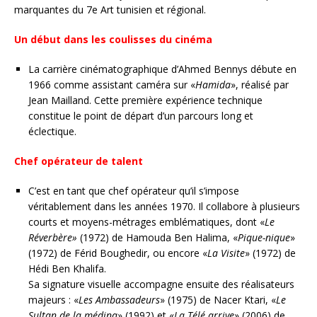
marquantes du 7e Art tunisien et régional.
Un début dans les coulisses du cinéma
La carrière cinématographique d’Ahmed Bennys débute en
1966 comme assistant caméra sur «
Hamida
», réalisé par
Jean Mailland. Cette première expérience technique
constitue le point de départ d’un parcours long et
éclectique.
Chef opérateur de talent
C’est en tant que chef opérateur qu’il s’impose
véritablement dans les années 1970. Il collabore à plusieurs
courts et moyens-métrages emblématiques, dont «
Le
Réverbère»
(1972) de Hamouda Ben Halima, «
Pique-nique
»
(1972) de Férid Boughedir, ou encore «
La Visite
» (1972) de
Hédi Ben Khalifa.
Sa signature visuelle accompagne ensuite des réalisateurs
majeurs : «
Les Ambassadeurs
» (1975) de Nacer Ktari, «
Le
Sultan de la médina
» (1992) et «
La Télé arrive
» (2006) de