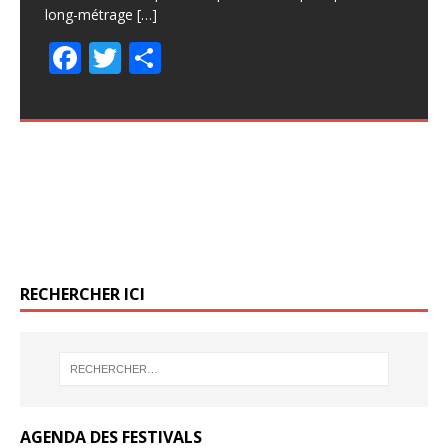
F
T
P
ac
ac
w
w
ar
ar
long-métrage
festival. Le
[…]
[…]
ac
w
ar
e
e
itt
itt
ta
ta
F
F
T
T
P
P
e
itt
ta
b
b
er
er
g
g
ac
ac
w
w
ar
ar
b
er
g
o
o
er
er
e
e
itt
itt
ta
ta
o
er
o
o
b
b
er
er
g
g
o
k
k
o
o
er
er
k
o
o
k
k
RECHERCHER ICI
AGENDA DES FESTIVALS