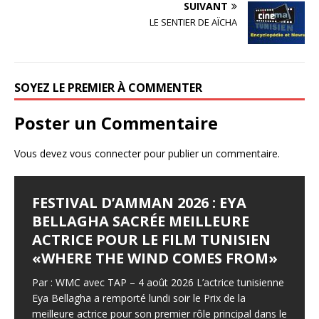
b
r
e
SUIVANT
o
r
LE SENTIER DE AÏCHA
o
k
SOYEZ LE PREMIER À COMMENTER
Poster un Commentaire
Vous devez
vous connecter
pour publier un commentaire.
FESTIVAL D’AMMAN 2026 : EYA
LES JOURNÉES
LE SYNDROME DE DJAMILA
JALILA BORHANE
BABOUNA BEN AYED
BELLAGHA SACRÉE MEILLEURE
CINÉMATOGRAPHIQUES DE
Le Syndrome de Djamila Pays : Tunisie Réalisateur :
Jalila Borhane Actrice. Filmographie de Jalila Borhane,
Babouna Ben Ayed Actrice. Filmographie de Babouna
ACTRICE POUR LE FILM TUNISIEN
CARTHAGE (JCC) LANCENT LEUR
Hamza Hedfi Année : 2015 Durée : 4’28 Genre :
actrice : 1998 : Demain, je brûle (Ghodoua nahreg), de
Ben Ayed, actrice : 1995 : Tourba (CM), de Moncef
«WHERE THE WIND COMES FROM»
APPEL À FILMS
Producteur : Fédération Tunisienne des Cinéastes
Mohamed Ben Smail. Télévision : 1992 : Itarafat
Dhouib. 1998 : Demain, je brûle (Ghodoua nahreg), de
Amateurs (FTCA – Club Bab Lassal).
almatar alakhir (téléfilm), de Slaheddine Essid (Khadija).
Mohamed Ben Smail (Mme Mimouni)
Par : WMC avec TAP – 4 août 2026 L’actrice tunisienne
Lequotidien – mercredi 5 août 2026 Les inscriptions à
1995
[…]
F
F
T
T
P
P
Eya Bellagha a remporté lundi soir le Prix de la
la 37° édition sont ouvertes jusqu’au 15 septembre, en
meilleure actrice pour son premier rôle principal dans le
prélude à un rendez-vous qui célébrera les 60 ans du