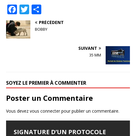
F
T
P
a
w
ar
PRÉCÉDENT
c
it
ta
BOBBY
e
te
g
b
r
e
SUIVANT
o
r
35 MM
o
k
SOYEZ LE PREMIER À COMMENTER
Poster un Commentaire
Vous devez
vous connecter
pour publier un commentaire.
SIGNATURE D’UN PROTOCOLE
FESTIVAL D’AMMAN 2026 : EYA
LES JOURNÉES
LE SYNDROME DE DJAMILA
JALILA BORHANE