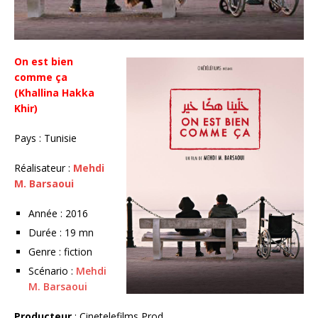
On est bien
comme ça
(Khallina Hakka
Khir)
Pays : Tunisie
Réalisateur :
Mehdi
M. Barsaoui
Année : 2016
Durée : 19 mn
Genre : fiction
Scénario :
Mehdi
M. Barsaoui
Producteur
: Cinetelefilms Prod.