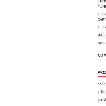
SACR
TUNI
LES 
CART
LE S
JALI
BAB
COM
ARC
août
juille
juin 