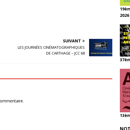
19èm
2026
SUIVANT
LES JOURNÉES CINÉMATOGRAPHIQUES
DE CARTHAGE – JCC 68
37èm
commentaire.
13èm
NOT