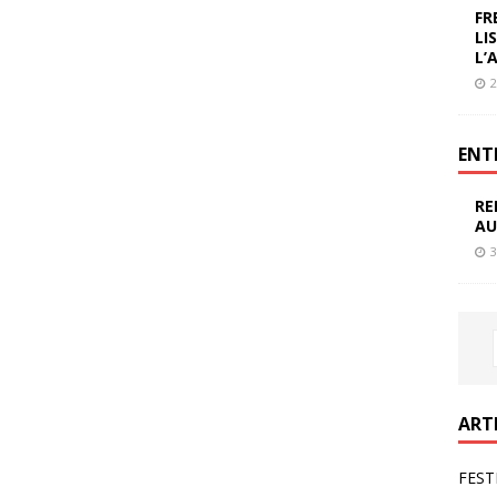
FR
LI
L’
2
ENT
RE
AU
3
ART
FEST