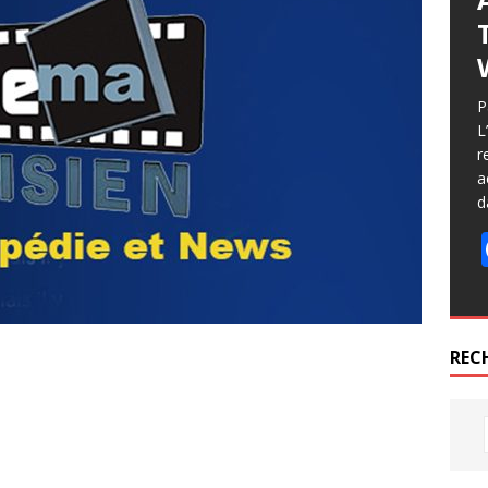
P
L
r
a
d
REC