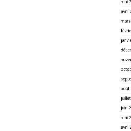
mai 
avril
mars
févri
janvi
déce
nove
octo
sept
août
juille
juin 
mai 
avril