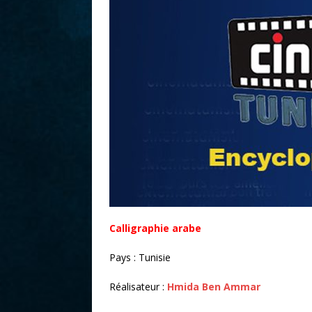
r
Calligraphie arabe
Pays : Tunisie
Réalisateur :
Hmida Ben Ammar