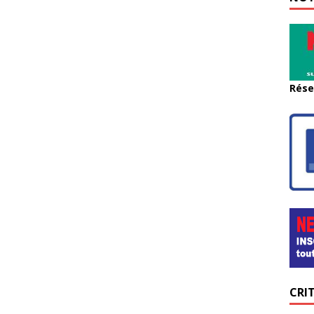
Rése
CRI