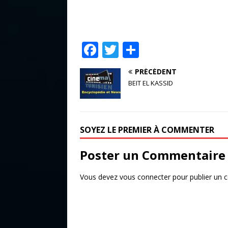
F
T
P
a
w
ar
PRÉCÉDENT
c
it
ta
BEIT EL KASSID
e
te
g
b
r
e
o
r
SOYEZ LE PREMIER À COMMENTER
o
Poster un Commentaire
k
Vous devez
vous connecter
pour publier un 