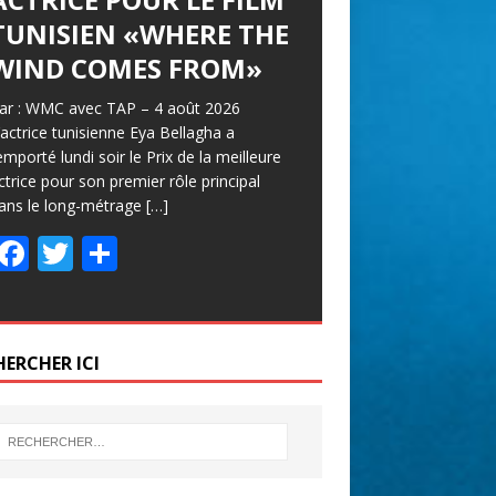
TUNISIEN «WHERE THE
WIND COMES FROM»
ar : WMC avec TAP – 4 août 2026
’actrice tunisienne Eya Bellagha a
emporté lundi soir le Prix de la meilleure
ctrice pour son premier rôle principal
ans le long-métrage
[…]
F
T
P
ac
w
ar
e
itt
ta
b
er
g
HERCHER ICI
o
er
o
k