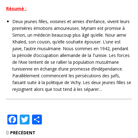
Résumé :
Deux jeunes filles, voisines et amies d’enfance, vivent leurs
premières émotions amoureuses. Myriam est promise à
Simon, un médecin beaucoup plus âgé qu’elle. Nour aime
Khaled, son cousin, qu’elle souhaite épouser. L’une est
juive, l’autre musulmane. Nous sommes en 1942, pendant
la période d’occupation allemande de la Tunisie. Les forces
de l’Axe tentent de se rallier la population musulmane
tunisienne en échange d’une promesse d’indépendance.
Parallèlement commencent les persécutions des juifs,
faisant suite à la politique de Vichy. Les deux jeunes filles se
rejoignent alors que tout tend à les séparer…
F
T
P
a
w
ar
PRÉCÉDENT