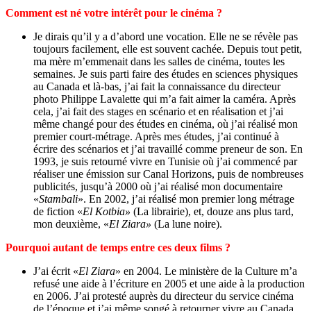
Comment est né votre intérêt pour le cinéma ?
Je dirais qu’il y a d’abord une vocation. Elle ne se révèle pas
toujours facilement, elle est souvent cachée. Depuis tout petit,
ma mère m’emmenait dans les salles de cinéma, toutes les
semaines. Je suis parti faire des études en sciences physiques
au Canada et là-bas, j’ai fait la connaissance du directeur
photo Philippe Lavalette qui m’a fait aimer la caméra. Après
cela, j’ai fait des stages en scénario et en réalisation et j’ai
même changé pour des études en cinéma, où j’ai réalisé mon
premier court-métrage. Après mes études, j’ai continué à
écrire des scénarios et j’ai travaillé comme preneur de son. En
1993, je suis retourné vivre en Tunisie où j’ai commencé par
réaliser une émission sur Canal Horizons, puis de nombreuses
publicités, jusqu’à 2000 où j’ai réalisé mon documentaire
«
Stambali
». En 2002, j’ai réalisé mon premier long métrage
de fiction «
El Kotbia»
(La librairie), et, douze ans plus tard,
mon deuxième, «
El Ziara»
(La lune noire).
Pourquoi autant de temps entre ces deux films ?
J’ai écrit «
El Ziara
» en 2004. Le ministère de la Culture m’a
refusé une aide à l’écriture en 2005 et une aide à la production
en 2006. J’ai protesté auprès du directeur du service cinéma
de l’époque et j’ai même songé à retourner vivre au Canada.