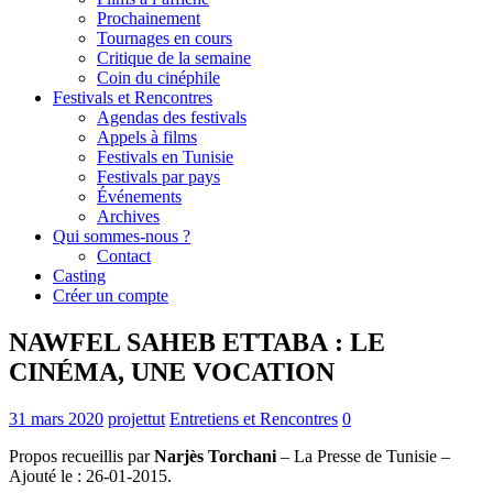
Prochainement
Tournages en cours
Critique de la semaine
Coin du cinéphile
Festivals et Rencontres
Agendas des festivals
Appels à films
Festivals en Tunisie
Festivals par pays
Événements
Archives
Qui sommes-nous ?
Contact
Casting
Créer un compte
NAWFEL SAHEB ETTABA : LE
CINÉMA, UNE VOCATION
31 mars 2020
projettut
Entretiens et Rencontres
0
Propos recueillis par
Narjès Torchani
– La Presse de Tunisie –
Ajouté le : 26-01-2015.