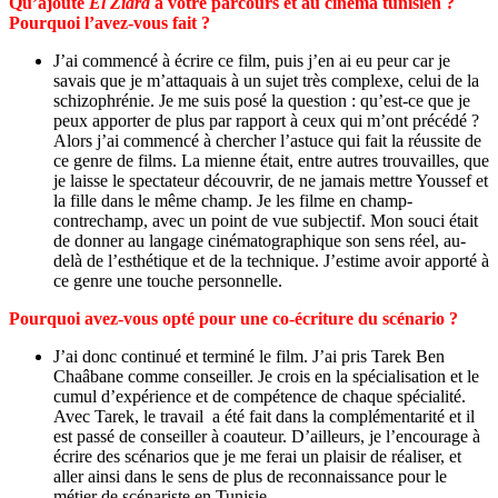
Qu’ajoute
El Ziara
à votre parcours et au cinéma tunisien ?
Pourquoi l’avez-vous fait ?
J’ai commencé à écrire ce film, puis j’en ai eu peur car je
savais que je m’attaquais à un sujet très complexe, celui de la
schizophrénie. Je me suis posé la question : qu’est-ce que je
peux apporter de plus par rapport à ceux qui m’ont précédé ?
Alors j’ai commencé à chercher l’astuce qui fait la réussite de
ce genre de films. La mienne était, entre autres trouvailles, que
je laisse le spectateur découvrir, de ne jamais mettre Youssef et
la fille dans le même champ. Je les filme en champ-
contrechamp, avec un point de vue subjectif. Mon souci était
de donner au langage cinématographique son sens réel, au-
delà de l’esthétique et de la technique. J’estime avoir apporté à
ce genre une touche personnelle.
Pourquoi avez-vous opté pour une co-écriture du scénario ?
J’ai donc continué et terminé le film. J’ai pris Tarek Ben
Chaâbane comme conseiller. Je crois en la spécialisation et le
cumul d’expérience et de compétence de chaque spécialité.
Avec Tarek, le travail a été fait dans la complémentarité et il
est passé de conseiller à coauteur. D’ailleurs, je l’encourage à
écrire des scénarios que je me ferai un plaisir de réaliser, et
aller ainsi dans le sens de plus de reconnaissance pour le
métier de scénariste en Tunisie.