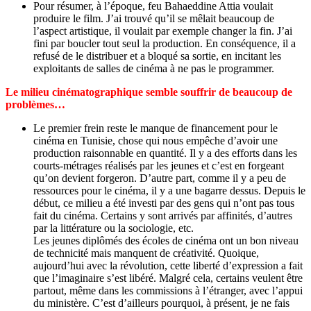
Pour résumer, à l’époque, feu Bahaeddine Attia voulait
produire le film. J’ai trouvé qu’il se mêlait beaucoup de
l’aspect artistique, il voulait par exemple changer la fin. J’ai
fini par boucler tout seul la production. En conséquence, il a
refusé de le distribuer et a bloqué sa sortie, en incitant les
exploitants de salles de cinéma à ne pas le programmer.
Le milieu cinématographique semble souffrir de beaucoup de
problèmes…
Le premier frein reste le manque de financement pour le
cinéma en Tunisie, chose qui nous empêche d’avoir une
production raisonnable en quantité. Il y a des efforts dans les
courts-métrages réalisés par les jeunes et c’est en forgeant
qu’on devient forgeron. D’autre part, comme il y a peu de
ressources pour le cinéma, il y a une bagarre dessus. Depuis le
début, ce milieu a été investi par des gens qui n’ont pas tous
fait du cinéma. Certains y sont arrivés par affinités, d’autres
par la littérature ou la sociologie, etc.
Les jeunes diplômés des écoles de cinéma ont un bon niveau
de technicité mais manquent de créativité. Quoique,
aujourd’hui avec la révolution, cette liberté d’expression a fait
que l’imaginaire s’est libéré. Malgré cela, certains veulent être
partout, même dans les commissions à l’étranger, avec l’appui
du ministère. C’est d’ailleurs pourquoi, à présent, je ne fais