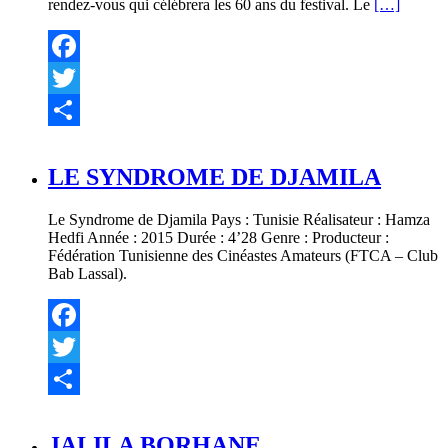
rendez-vous qui célébrera les 60 ans du festival. Le
[…]
Facebook
Twitter
Partager
LE SYNDROME DE DJAMILA
Le Syndrome de Djamila Pays : Tunisie Réalisateur : Hamza
Hedfi Année : 2015 Durée : 4’28 Genre : Producteur :
Fédération Tunisienne des Cinéastes Amateurs (FTCA – Club
Bab Lassal).
Facebook
Twitter
Partager
JALILA BORHANE