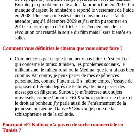
Ensuite, j’ai pu obtenir cette aide à la production en 2007. Par
manque d’argent, le ministère a reporté le versement de l’aide
en 2008. Plusieurs cinéastes étaient dans mon cas. J’ai dû
attendre jusqu’à décembre 2009 et j’ai enfin pu tourner en
2010. Le tournage a été difficile. Les événements de la
révolution ont retardé la sortie du film mais il sera bientôt en
salles.
Comment vous définiriez le cinéma que vous aimez faire ?
Commençons par ce que je ne peux pas faire. C’est tout ce
qui concerne le tuniso-tunisien, les problèmes sociaux, le
militantisme, le milieu rural ou la Médina, que je n’ai pas bien
connue. Par contre, je peux parler de mes expériences
personnelles, comme l’internat. En même temps, j’essaye de
proposer différents degrés de lectures, de faire passer des
messages en filigrane. Surtout, je m’intéresse aux sujets
universels, comme l’amour.
«El Kotbia»
porte sur le choix et
le droit au bonheur, j’y parle aussi de l’enfermement de la
jeunesse tunisienne. Dans «
El Ziara»
, je parle de la
schizophrénie et de la solitude.
Pourquoi «El Kotbia
»
n’a pas eu de sortie commerciale en
Tunisie ?