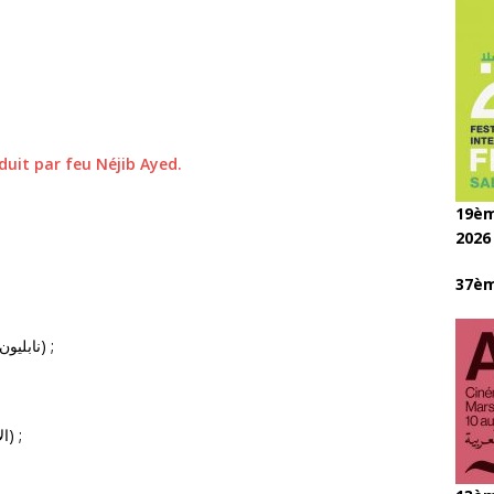
duit par feu Néjib Ayed.
19èm
2026
37èm
Napoléon wal Mahroussa (نابليون و المحروسة) ;
El Arwahou El Mouhajira (الارواح المهاجرة) ;