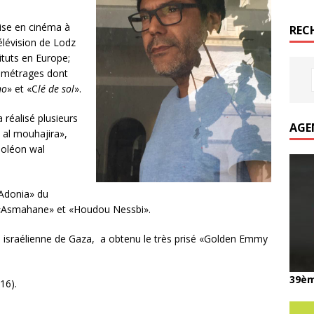
rise en cinéma à
REC
télévision de Lodz
tituts en Europe;
s-métrages dont
no
» et «C
lé de sol
».
 réalisé plusieurs
AGE
 al mouhajira»,
poléon wal
«Adonia» du
s, «Asmahane» et «Houdou Nessbi».
sion israélienne de Gaza, a obtenu le très prisé «Golden Emmy
39èm
016).