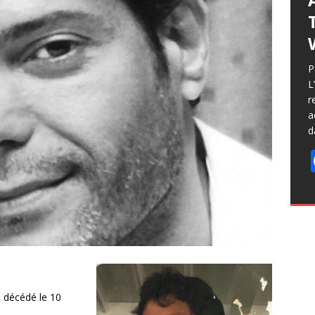
P
L
r
a
d
, décédé le 10