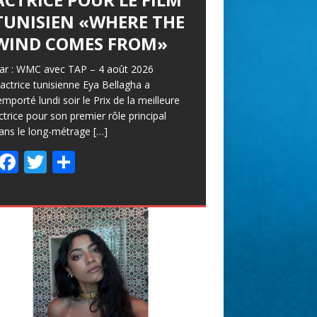
TUNISIEN «WHERE THE
WIND COMES FROM»
ar : WMC avec TAP – 4 août 2026
’actrice tunisienne Eya Bellagha a
emporté lundi soir le Prix de la meilleure
ctrice pour son premier rôle principal
ans le long-métrage
[…]
F
T
P
ac
w
ar
e
itt
ta
b
er
g
o
er
o
k