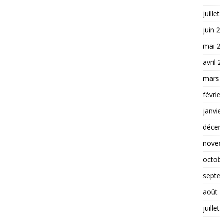
juille
juin 
mai 
avril
mars
févri
janvi
déce
nove
octo
sept
août
juille