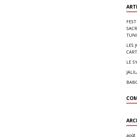
ART
FEST
SACR
TUNI
LES 
CART
LE S
JALI
BAB
COM
ARC
août