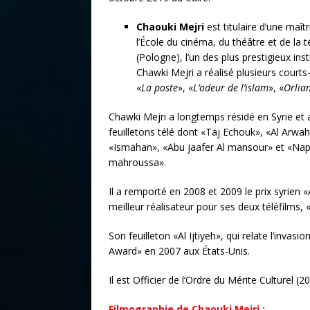
Chaouki Mejri
est titulaire d’une maît
l’École du cinéma, du théâtre et de la 
(Pologne), l’un des plus prestigieux ins
Chawki Mejri a réalisé plusieurs court
«
La poste
», «
L’odeur de l’islam
», «
Orlia
Chawki Mejri a longtemps résidé en Syrie et a
feuilletons télé dont «Taj Echouk», «Al Arwah
«Ismahan», «Abu jaafer Al mansour» et «Na
mahroussa».
Il a remporté en 2008 et 2009 le prix syrien 
meilleur réalisateur pour ses deux téléfilm
Son feuilleton «Al Ijtiyeh», qui relate l’inva
Award» en 2007 aux États-Unis.
Il est Officier de l’Ordre du Mérite Culturel (2
Filmographie de Chaouki Mejri :