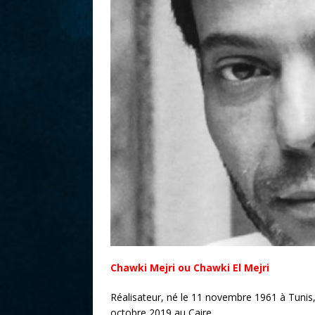
r
Chawki Mejri ou Chawki El Mejri
Réalisateur, né le 11 novembre 1961 à Tunis
octobre 2019 au Caire.