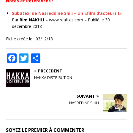
Notes et Références :
Subutex, de Nasreddine Shili – Un «film d’acteurs !»
Par
Rim NAKHLI
– www.realites.com – Publié le 30
décembre 2018
Fiche créée le : 03/12/18
F
T
P
a
w
ar
PRÉCÉDENT
c
it
ta
HAKKA DISTRIBUTION
e
te
g
b
r
e
SUIVANT
o
r
NASREDINE SHILI
o
k
SOYEZ LE PREMIER À COMMENTER