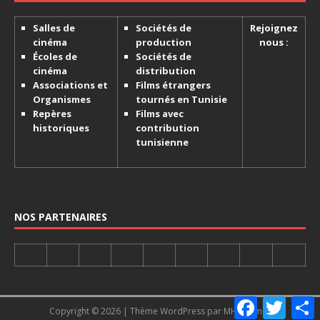
Salles de
Sociétés de
Rejoignez
cinéma
production
nous :
Écoles de
Sociétés de
cinéma
distribution
Associations et
Films étrangers
Organismes
tournés en Tunisie
Repères
Films avec
historiques
contribution
tunisienne
NOS PARTENAIRES
F
T
Copyright © 2026 | Thème WordPress par
MH Themes
a
w
a