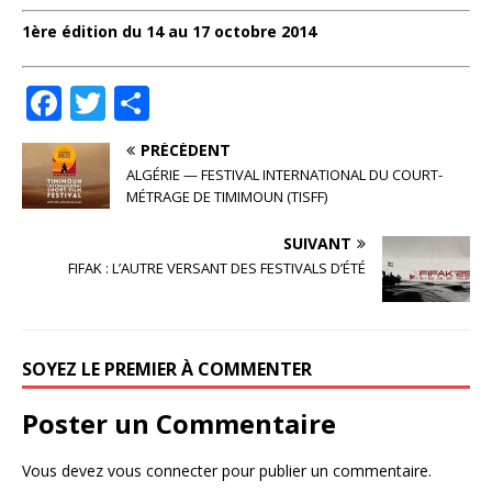
1ère édition du 14 au 17 octobre 2014
F
T
P
a
w
ar
PRÉCÉDENT
c
it
ta
ALGÉRIE — FESTIVAL INTERNATIONAL DU COURT-
e
te
g
MÉTRAGE DE TIMIMOUN (TISFF)
b
r
e
SUIVANT
o
r
FIFAK : L’AUTRE VERSANT DES FESTIVALS D’ÉTÉ
o
k
SOYEZ LE PREMIER À COMMENTER
Poster un Commentaire
Vous devez
vous connecter
pour publier un commentaire.