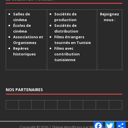
Salles de
Sociétés de
Rejoignez
cinéma
production
nous :
Écoles de
Sociétés de
cinéma
distribution
Associations et
Films étrangers
Organismes
tournés en Tunisie
Repères
Films avec
historiques
contribution
tunisienne
NOS PARTENAIRES
F
T
Copyright © 2026 | Thème WordPress par
MH Themes