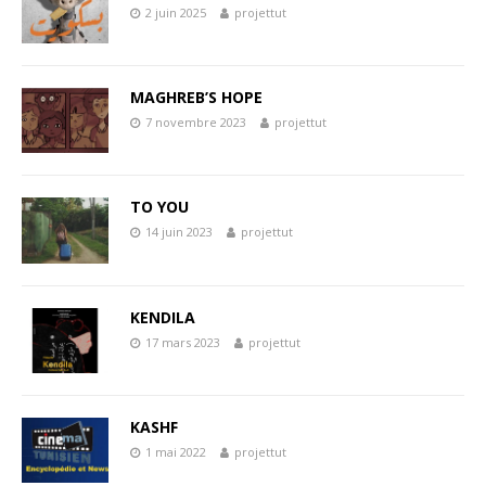
2 juin 2025
projettut
MAGHREB’S HOPE
7 novembre 2023
projettut
TO YOU
14 juin 2023
projettut
KENDILA
17 mars 2023
projettut
KASHF
1 mai 2022
projettut