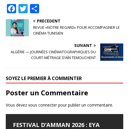
F
T
P
a
w
ar
PRÉCÉDENT
c
it
ta
REVUE «NOTRE REGARD» POUR ACCOMPAGNER LE
e
te
g
CINÉMA TUNISIEN
b
r
e
SUIVANT
o
r
ALGÉRIE — JOURNÉES CINÉMATOGRAPHIQUES DU
COURT-MÉTRAGE D’AÏN TEMOUCHENT
o
k
SOYEZ LE PREMIER À COMMENTER
Poster un Commentaire
Vous devez
vous connecter
pour publier un commentaire.
FESTIVAL D’AMMAN 2026 : EYA
LES JOURNÉES
LE SYNDROME DE DJAMILA
JALILA BORHANE
BABOUNA BEN AYED