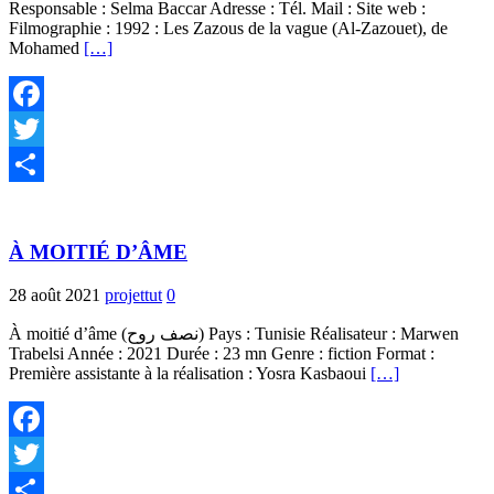
Responsable : Selma Baccar Adresse : Tél. Mail : Site web :
Filmographie : 1992 : Les Zazous de la vague (Al-Zazouet), de
Mohamed
[…]
Facebook
Twitter
Partager
À MOITIÉ D’ÂME
28 août 2021
projettut
0
À moitié d’âme (نصف روح) Pays : Tunisie Réalisateur : Marwen
Trabelsi Année : 2021 Durée : 23 mn Genre : fiction Format :
Première assistante à la réalisation : Yosra Kasbaoui
[…]
Facebook
Twitter