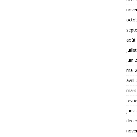
nove
octo
sept
août
juille
juin 
mai 
avril
mars
févri
janvi
déce
nove