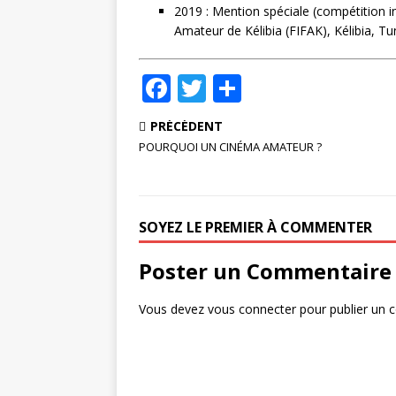
2019 : Mention spéciale (compétition in
Amateur de Kélibia (FIFAK), Kélibia, Tun
F
T
P
a
w
ar
PRÉCÉDENT
c
it
ta
POURQUOI UN CINÉMA AMATEUR ?
e
te
g
b
r
e
o
r
SOYEZ LE PREMIER À COMMENTER
o
Poster un Commentaire
k
Vous devez
vous connecter
pour publier un 