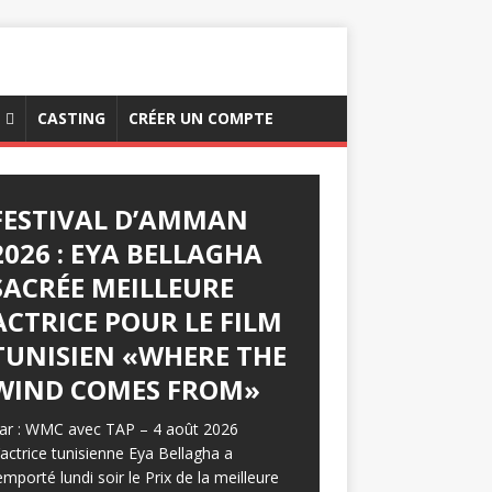
CASTING
CRÉER UN COMPTE
FESTIVAL D’AMMAN
2026 : EYA BELLAGHA
SACRÉE MEILLEURE
ACTRICE POUR LE FILM
TUNISIEN «WHERE THE
WIND COMES FROM»
ar : WMC avec TAP – 4 août 2026
’actrice tunisienne Eya Bellagha a
emporté lundi soir le Prix de la meilleure