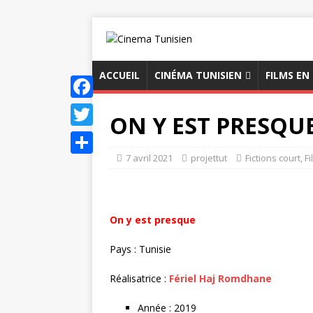
ACCUEIL
CINÉMA TUNISIEN
FILMS EN
F
ON Y EST PRESQU
a
T
c
7 avril 2021
projettut
Fictions court
,
Fi
w
P
e
i
a
b
t
r
On y est presque
o
t
t
o
e
Pays : Tunisie
a
k
r
g
Réalisatrice :
Fériel Haj Romdhane
e
Année : 2019