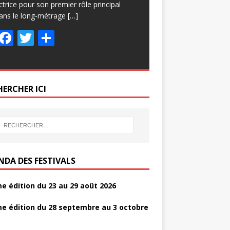
ctrice pour son premier rôle principal
ans le long-métrage
[…]
F
T
P
ac
w
ar
e
itt
ta
b
er
g
HERCHER ICI
o
er
o
k
NDA DES FESTIVALS
e édition du 23 au 29 août 2026
e édition du 28 septembre au 3 octobre