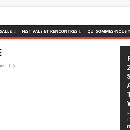
 SALLE
FESTIVALS ET RENCONTRES
QUI SOMMES-NOUS ?
E
lms
0
P
L
r