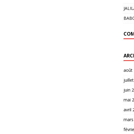
JALI
BAB
COM
ARC
août
juille
juin 
mai 
avril
mars
févri