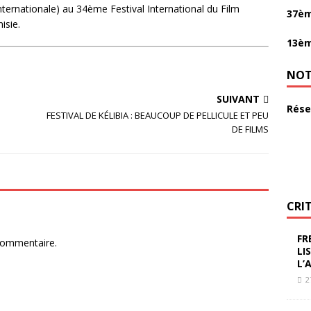
ternationale) au 34ème Festival International du Film
37èm
isie.
13èm
NOT
SUIVANT
Rése
FESTIVAL DE KÉLIBIA : BEAUCOUP DE PELLICULE ET PEU
DE FILMS
CRI
FR
commentaire.
LI
L’
2