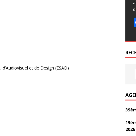
a
d
REC
e, d’Audiovisuel et de Design (ESAD)
AGE
39èm
19èm
2026