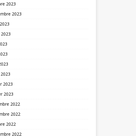
bre 2023
embre 2023
 2023
t 2023
2023
2023
 2023
 2023
er 2023
er 2023
mbre 2022
mbre 2022
bre 2022
embre 2022