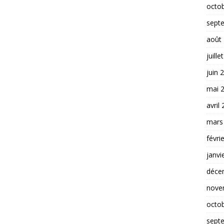
octo
sept
août
juille
juin 
mai 
avril
mars
févri
janvi
déce
nove
octo
sept