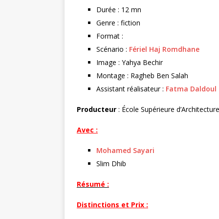
r
Durée : 12 mn
Genre : fiction
Format :
Scénario :
Fériel Haj Romdhane
Image : Yahya Bechir
Montage : Ragheb Ben Salah
Assistant réalisateur :
Fatma Daldoul
Producteur
: École Supérieure d’Architectur
Avec :
Mohamed Sayari
Slim Dhib
Résumé :
Distinctions et Prix :