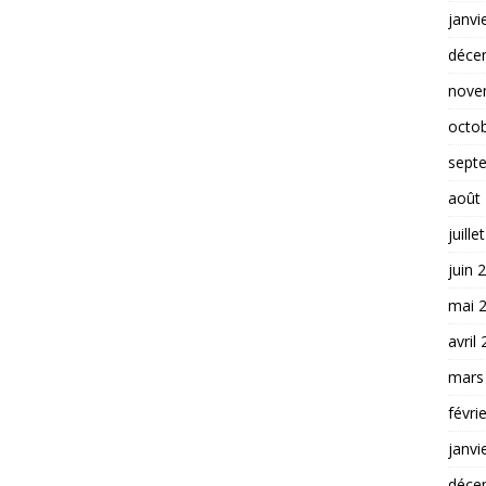
janvi
déce
nove
octo
sept
août
juille
juin 
mai 
avril
mars
févri
janvi
déce