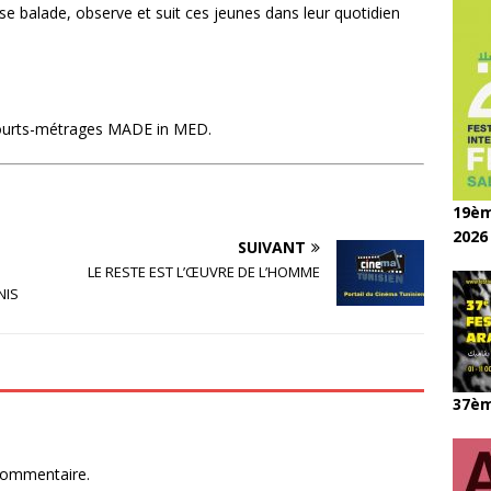
e balade, observe et suit ces jeunes dans leur quotidien
 courts-métrages MADE in MED.
19èm
2026
SUIVANT
LE RESTE EST L’ŒUVRE DE L’HOMME
NIS
37èm
commentaire.