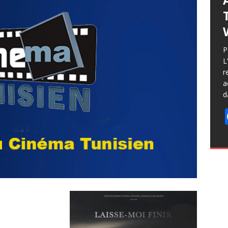
P
L
r
a
d