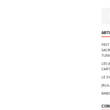
ART
FEST
SACR
TUNI
LES 
CART
LE S
JALI
BAB
COM