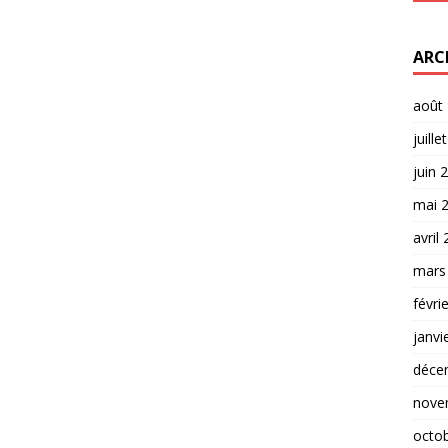
ARC
août
juille
juin 
mai 
avril
mars
févri
janvi
déce
nove
octo