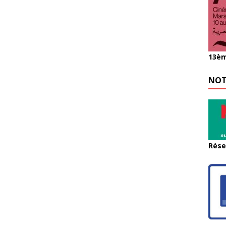
13èm
NOT
Rése