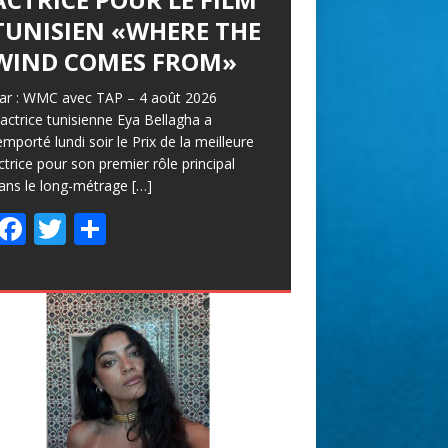
TUNISIEN «WHERE THE
WIND COMES FROM»
ar : WMC avec TAP – 4 août 2026
’actrice tunisienne Eya Bellagha a
emporté lundi soir le Prix de la meilleure
ctrice pour son premier rôle principal
ans le long-métrage
[…]
F
T
P
ac
w
ar
e
itt
ta
b
er
g
o
er
o
k