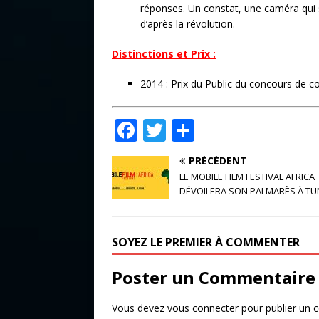
réponses. Un constat, une caméra qui s
d’après la révolution.
Distinctions et Prix :
2014 : Prix du Public du concours de
F
T
P
a
w
ar
PRÉCÉDENT
c
it
ta
LE MOBILE FILM FESTIVAL AFRICA
e
te
g
DÉVOILERA SON PALMARÈS À TU
b
r
e
o
r
SOYEZ LE PREMIER À COMMENTER
o
Poster un Commentaire
k
Vous devez
vous connecter
pour publier un 