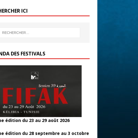
b
er
g
HERCHER ICI
o
er
o
k
NDA DES FESTIVALS
e édition du 23 au 29 août 2026
e édition du 28 septembre au 3 octobre