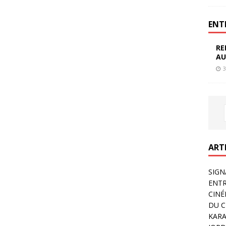
ENT
RE
AU
3
ART
SIGN
ENTR
CINÉ
DU C
KARA