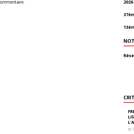
commentaire.
2026
37èm
13èm
NOT
Rése
CRI
FR
LI
L’
2