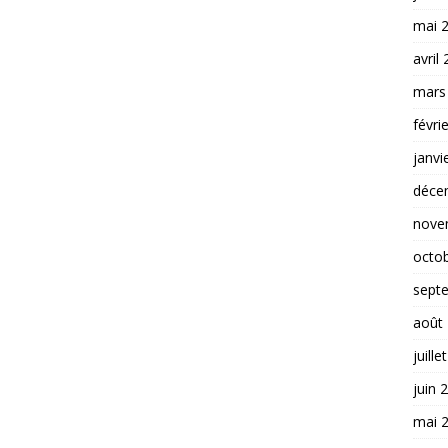
mai 
avril
mars
févri
janvi
déce
nove
octo
sept
août
juille
juin 
mai 