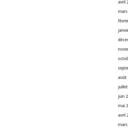
avril
mars
févri
janvi
déce
nove
octo
sept
août
juille
juin 
mai 
avril
mars