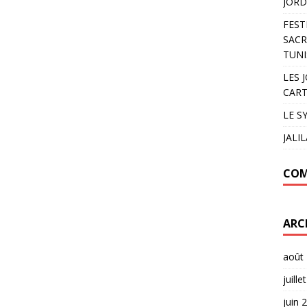
JORD
FEST
SACR
TUNI
LES 
CART
LE S
JALI
COM
ARC
août
juille
juin 