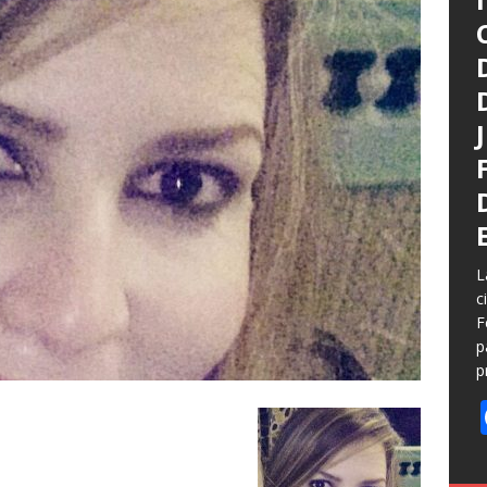
L
c
F
p
p