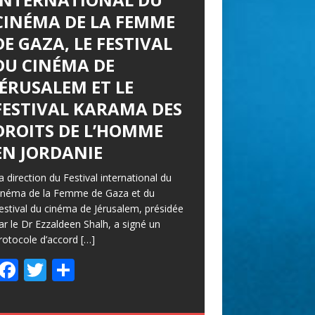
CINÉMA DE LA FEMME
DE GAZA, LE FESTIVAL
DU CINÉMA DE
JÉRUSALEM ET LE
FESTIVAL KARAMA DES
DROITS DE L’HOMME
EN JORDANIE
a direction du Festival international du
inéma de la Femme de Gaza et du
estival du cinéma de Jérusalem, présidée
ar le Dr Ezzaldeen Shalh, a signé un
rotocole d’accord
[…]
F
T
P
ac
w
ar
e
itt
ta