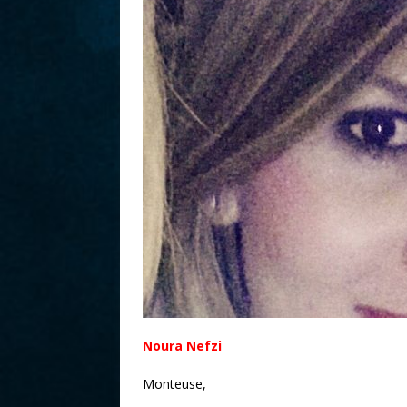
r
Noura Nefzi
Monteuse,