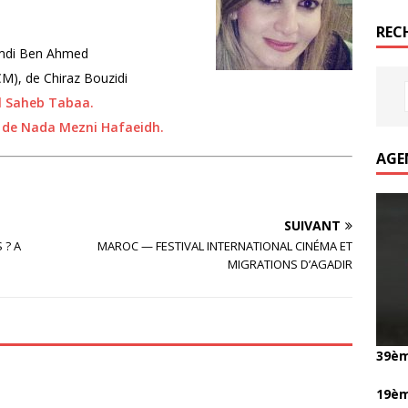
REC
Hamdi Ben Ahmed
(CM), de Chiraz Bouzidi
el Saheb Tabaa.
, de Nada Mezni Hafaeidh.
AGE
SUIVANT
 ? A
MAROC — FESTIVAL INTERNATIONAL CINÉMA ET
MIGRATIONS D’AGADIR
39èm
19èm