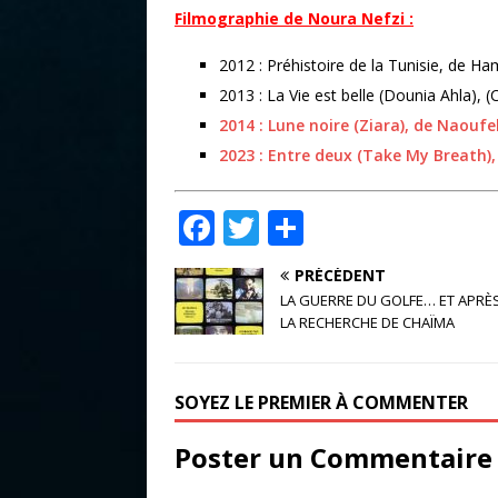
Filmographie de Noura Nefzi :
2012 : Préhistoire de la Tunisie, de 
2013 : La Vie est belle (Dounia Ahla), 
2014 : Lune noire (Ziara), de Naouf
2023 : Entre deux (Take My Breath)
F
T
P
a
w
ar
PRÉCÉDENT
c
it
ta
LA GUERRE DU GOLFE… ET APRÈS
e
te
g
LA RECHERCHE DE CHAÏMA
b
r
e
o
r
SOYEZ LE PREMIER À COMMENTER
o
Poster un Commentaire
k