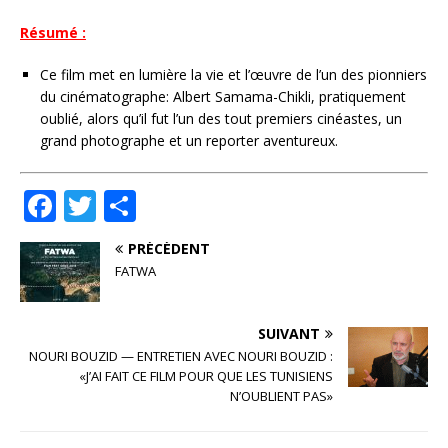
Résumé :
Ce film met en lumière la vie et l’œuvre de l’un des pionniers
du cinématographe: Albert Samama-Chikli, pratiquement
oublié, alors qu’il fut l’un des tout premiers cinéastes, un
grand photographe et un reporter aventureux.
F
T
P
a
w
ar
PRÉCÉDENT
c
it
ta
FATWA
e
te
g
b
r
e
SUIVANT
o
r
NOURI BOUZID — ENTRETIEN AVEC NOURI BOUZID :
«J’AI FAIT CE FILM POUR QUE LES TUNISIENS
o
N’OUBLIENT PAS»
k