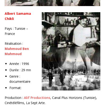
Albert Samama
Chikli
Pays : Tunisie –
France
Réalisation :
Mahmoud Ben
Mahmoud
Année : 1996
Durée : 29 mn
Genre :
documentaire
Format:
Production :
Alif Productions
, Canal Plus Horizons (Tunisie),
Cinétéléfilms, La Sept Arte.