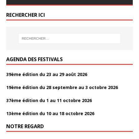
o
o
er
er
e
e
itt
itt
ta
ta
o
er
o
o
b
b
er
er
g
g
o
RECHERCHER ICI
k
k
o
o
er
er
k
o
o
k
k
AGENDA DES FESTIVALS
39ème édition du 23 au 29 août 2026
19ème édition du 28 septembre au 3 octobre 2026
37ème édition du 1 au 11 octobre 2026
13ème édition du 10 au 18 octobre 2026
NOTRE REGARD