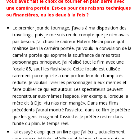
Vous avez fait le choix de tourner en plan serré avec
une caméra portée. Est-ce pour des raisons techniques
ou financières, ou les deux à la fois ?
Le premier jour de tournage, j’avais à ma disposition des
travellings, puis je me suis rendu compte que je n’en avais
pas besoin. J’ai choisi le cadreur Hatem Nechi parce qu’il
maîtrise bien la caméra portée. J’ai voulu la convulsion de la
caméra portée qui exprime la souffrance de mes trois
personnages principaux. J’ai réalisé tout le film avec une
focale 85, sauf les flash-back. Cette focale est utilisée
rarement parce qu’elle a une profondeur de champ très
réduite. Je voulais livrer les personnages à eux-mêmes et
faire oublier ce qui est autour. Les spectateurs peuvent
reconstituer eux-mêmes l’espace. Par exemple, lorsque la
mère dit à Djo: «tu n’as rien mangé». Dans mes films
précédents j’aurai montré l’assiette, dans ce film je préfère
que les gens imaginent l’assiette. Je préfère rester dans
l’unité du plan, le temps réel.
J’ai essayé d’appliquer un livre que j’ai écrit, actuellement
sous presse intitulé : «L’ellipse et le hors-champ» qui sont