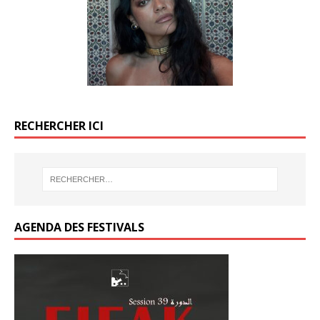
o
o
k
k
RECHERCHER ICI
AGENDA DES FESTIVALS