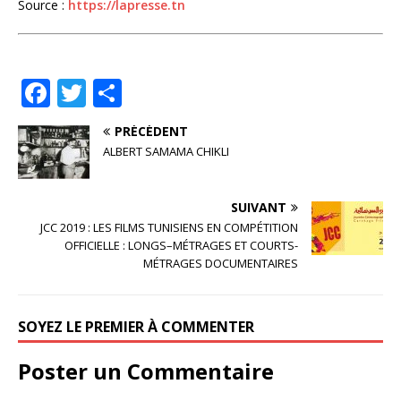
Source :
https://lapresse.tn
F
T
P
a
w
ar
PRÉCÉDENT
c
it
ta
ALBERT SAMAMA CHIKLI
e
te
g
b
r
e
SUIVANT
o
r
JCC 2019 : LES FILMS TUNISIENS EN COMPÉTITION
OFFICIELLE : LONGS–MÉTRAGES ET COURTS-
o
MÉTRAGES DOCUMENTAIRES
k
SOYEZ LE PREMIER À COMMENTER
Poster un Commentaire