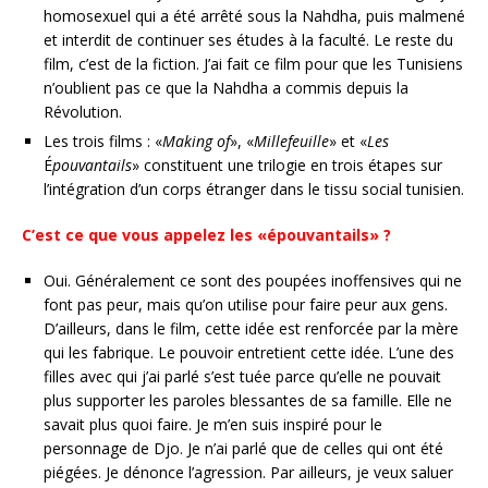
homosexuel qui a été arrêté sous la Nahdha, puis malmené
et interdit de continuer ses études à la faculté. Le reste du
film, c’est de la fiction. J’ai fait ce film pour que les Tunisiens
n’oublient pas ce que la Nahdha a commis depuis la
Révolution.
Les trois films : «
Making of
», «
Millefeuille
» et «
Les
É
pouvantails
» constituent une trilogie en trois étapes sur
l’intégration d’un corps étranger dans le tissu social tunisien.
C’est ce que vous appelez les «épouvantails» ?
Oui. Généralement ce sont des poupées inoffensives qui ne
font pas peur, mais qu’on utilise pour faire peur aux gens.
D’ailleurs, dans le film, cette idée est renforcée par la mère
qui les fabrique. Le pouvoir entretient cette idée. L’une des
filles avec qui j’ai parlé s’est tuée parce qu’elle ne pouvait
plus supporter les paroles blessantes de sa famille. Elle ne
savait plus quoi faire. Je m’en suis inspiré pour le
personnage de Djo. Je n’ai parlé que de celles qui ont été
piégées. Je dénonce l’agression. Par ailleurs, je veux saluer