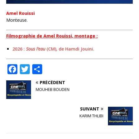
Amel Rouissi
Monteuse.
Filmographie de Amel Rouissi, montage :
2026 :
Sous l’eau
(CM), de Hamdi Jouini.
F
T
P
a
w
ar
PRÉCÉDENT
c
it
ta
MOUHEB BOUDEN
e
te
g
b
r
e
SUIVANT
o
r
KARIM THLIBI
o
k