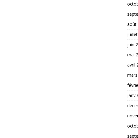
octo
sept
août
juille
juin 
mai 
avril
mars
févri
janvi
déce
nove
octo
sept