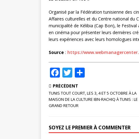
Organisé par la Fédération tunisienne des ci
Affaires culturelles et du Centre national du 
municipalité de Kélibia (Cap Bon), le Festiva
en cinéma pour présenter leurs dernières cr
leurs expériences avec leurs homologues inte
Source
:
https://www.webmanagercenter
F
T
P
a
w
ar
PRÉCÉDENT
c
it
ta
TUNIS TOUT COURT, LES 3, 4 ET 5 OCTOBRE À LA
e
te
g
MAISON DE LA CULTURE IBN-RACHIQ À TUNIS : LE
GRAND RETOUR
b
r
e
o
r
SOYEZ LE PREMIER À COMMENTER
o