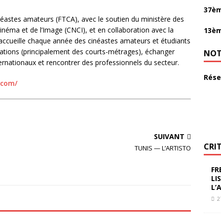
37èm
néastes amateurs (FTCA), avec le soutien du ministère des
Cinéma et de l’Image (CNCI), et en collaboration avec la
13èm
l accueille chaque année des cinéastes amateurs et étudiants
éations (principalement des courts-métrages), échanger
NOT
rnationaux et rencontrer des professionnels du secteur.
Rése
.com/
SUIVANT
CRI
TUNIS — L’ARTISTO
FR
LI
L’
2