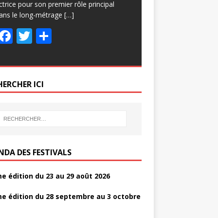
ctrice pour son premier rôle principal
ans le long-métrage
[…]
F
T
P
ac
w
ar
e
itt
ta
b
er
g
HERCHER ICI
o
er
o
k
NDA DES FESTIVALS
e édition du 23 au 29 août 2026
e édition du 28 septembre au 3 octobre