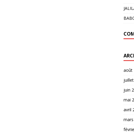
JALI
BAB
COM
ARC
août
juille
juin 
mai 
avril
mars
févri