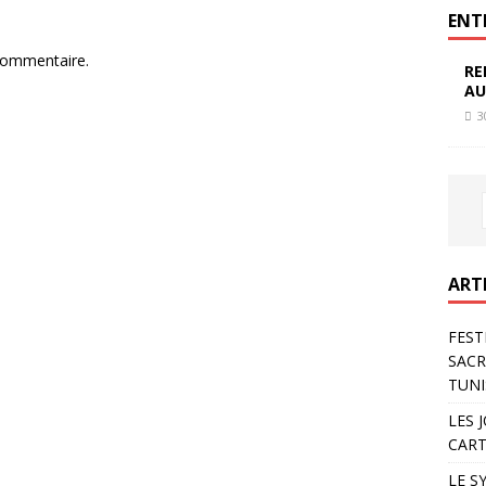
ENT
commentaire.
RE
AU
3
ART
FEST
SACR
TUNI
LES 
CART
LE S