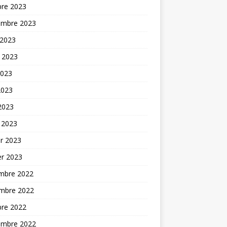
bre 2023
embre 2023
 2023
t 2023
2023
2023
 2023
 2023
er 2023
er 2023
mbre 2022
mbre 2022
bre 2022
embre 2022