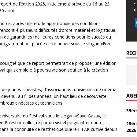
a
 report de l’édition 2025, initialement prévue du 16 au 23
d
30 août.
source, après une étude approfondie des conditions
ncontré plusieurs difficultés d’ordre matériel et logistique,
n de garantir les meilleures conditions pour le succès du
 programmation, placée cette année sous le slogan «Free
REC
 souligné que ce report permettrait de proposer une édition
tival qui s’emploie à poursuivre son soutien à la création
de jeunes cinéastes, d’associations tunisiennes de cinéma,
AGE
t devenu, au fil des années, un haut lieu de découverte
ombreux cinéastes et techniciens.
39èm
anniversaire du Festival sous le slogan «Save Gaza», le
Palestine», illustré par un visuel poignant et épuré,
19èm
ans la continuité de l’esthétique que le FIFAK cultive depuis
2026