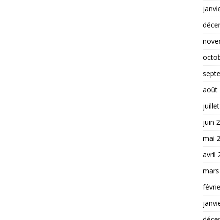
janvi
déce
nove
octo
sept
août
juille
juin 
mai 
avril
mars
févri
janvi
déce