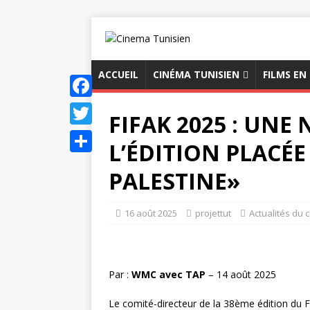
ACCUEIL
CINÉMA TUNISIEN
FILMS EN
F
FIFAK 2025 : UNE
a
T
L’ÉDITION PLACÉE
c
w
P
PALESTINE»
e
i
a
b
t
r
16 août 2025
projettut
Actualités du 
o
t
t
o
e
a
k
r
g
Par :
WMC avec TAP
– 14 août 2025
e
Le comité-directeur de la 38ème édition du Fe