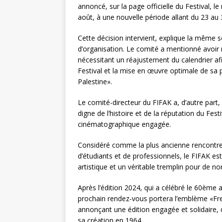
r
annoncé, sur la page officielle du Festival, le
août, à une nouvelle période allant du 23 au 
Cette décision intervient, explique la même 
d’organisation. Le comité a mentionné avoir re
nécessitant un réajustement du calendrier afi
Festival et la mise en œuvre optimale de sa
Palestine».
Le comité-directeur du FIFAK a, d’autre part,
digne de l’histoire et de la réputation du Fes
cinématographique engagée.
Considéré comme la plus ancienne rencontre 
d’étudiants et de professionnels, le FIFAK es
artistique et un véritable tremplin pour de n
Après l’édition 2024, qui a célébré le 60ème 
prochain rendez-vous portera l’emblème «Free 
annonçant une édition engagée et solidaire, d
sa création en 1964.