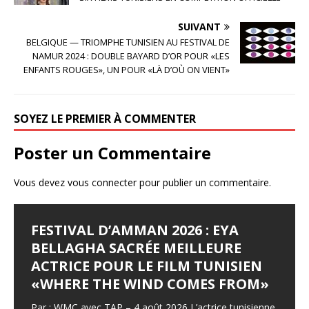
e
te
g
b
r
e
SUIVANT
o
r
BELGIQUE — TRIOMPHE TUNISIEN AU FESTIVAL DE
NAMUR 2024 : DOUBLE BAYARD D’OR POUR «LES
o
ENFANTS ROUGES», UN POUR «LÀ D’OÙ ON VIENT»
k
SOYEZ LE PREMIER À COMMENTER
Poster un Commentaire
Vous devez
vous connecter
pour publier un commentaire.
FESTIVAL D’AMMAN 2026 : EYA
LES JOURNÉES
LE SYNDROME DE DJAMILA
JALILA BORHANE
BABOUNA BEN AYED
BELLAGHA SACRÉE MEILLEURE
CINÉMATOGRAPHIQUES DE
Le Syndrome de Djamila Pays : Tunisie Réalisateur :
Jalila Borhane Actrice. Filmographie de Jalila Borhane,
Babouna Ben Ayed Actrice. Filmographie de Babouna
ACTRICE POUR LE FILM TUNISIEN
CARTHAGE (JCC) LANCENT LEUR
Hamza Hedfi Année : 2015 Durée : 4’28 Genre :
actrice : 1998 : Demain, je brûle (Ghodoua nahreg), de
Ben Ayed, actrice : 1995 : Tourba (CM), de Moncef
«WHERE THE WIND COMES FROM»
APPEL À FILMS
Producteur : Fédération Tunisienne des Cinéastes
Mohamed Ben Smail. Télévision : 1992 : Itarafat
Dhouib. 1998 : Demain, je brûle (Ghodoua nahreg), de
Amateurs (FTCA – Club Bab Lassal).
almatar alakhir (téléfilm), de Slaheddine Essid (Khadija).
Mohamed Ben Smail (Mme Mimouni)
Par : WMC avec TAP – 4 août 2026 L’actrice tunisienne
Lequotidien – mercredi 5 août 2026 Les inscriptions à