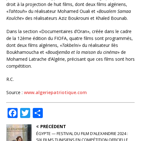
droit à la projection de huit films, dont deux films algériens,
«
Tahtouh
» du réalisateur Mohamed Ouali et «
Boualem Samaa
Koulche
» des réalisateurs Aziz Boukrouni et Khaled Bounab.
Dans la section «Documentaires d’Oran», créée dans le cadre
de la 12ème édition du FIOFA, quatre films sont programmés,
dont deux films algériens, «
Takbelni
» du réalisateur Ilès
Boukhamoucha et «
Boudjemâa et la maison du cinéma
» de
Mohamed Latrache d’Algérie, précisant que ces films sont hors
compétition.
R.C.
Source :
www.algeriepatriotique.com
F
T
P
a
w
ar
PRÉCÉDENT
c
it
ta
ÉGYPTE — FESTIVAL DU FILM D’ALEXANDRIE 2024 :
SIX FILMS TUNISIENS EN COMPÉTITION OFFICIELLE