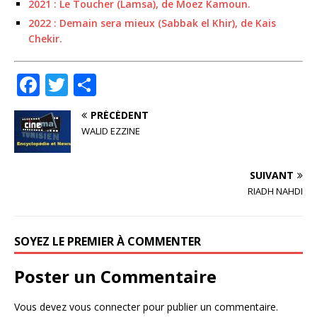
2021 : Le Toucher (Lamsa), de Moez Kamoun.
2022 : Demain sera mieux (Sabbak el Khir), de Kais
Chekir.
F
T
P
a
w
ar
PRÉCÉDENT
c
it
ta
WALID EZZINE
e
te
g
b
r
e
SUIVANT
o
r
RIADH NAHDI
o
k
SOYEZ LE PREMIER À COMMENTER
Poster un Commentaire
Vous devez
vous connecter
pour publier un commentaire.