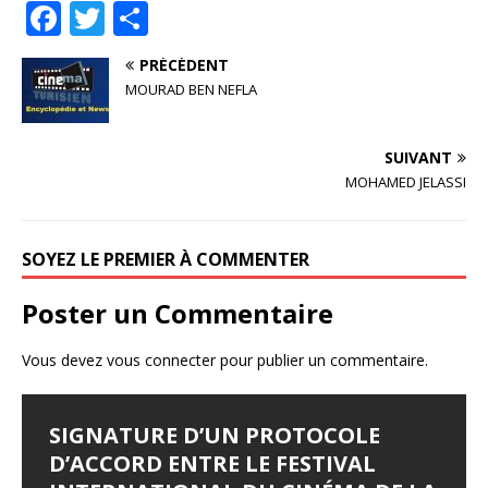
F
T
P
a
w
ar
PRÉCÉDENT
c
it
ta
MOURAD BEN NEFLA
e
te
g
b
r
e
SUIVANT
o
r
MOHAMED JELASSI
o
k
SOYEZ LE PREMIER À COMMENTER
Poster un Commentaire
Vous devez
vous connecter
pour publier un commentaire.
SIGNATURE D’UN PROTOCOLE
FESTIVAL D’AMMAN 2026 : EYA
LES JOURNÉES
LE SYNDROME DE DJAMILA
JALILA BORHANE
D’ACCORD ENTRE LE FESTIVAL
BELLAGHA SACRÉE MEILLEURE
CINÉMATOGRAPHIQUES DE
Le Syndrome de Djamila Pays : Tunisie Réalisateur :
Jalila Borhane Actrice. Filmographie de Jalila Borhane,