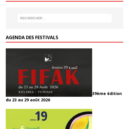
k
k
o
o
er
er
k
o
o
k
k
AGENDA DES FESTIVALS
39ème édition
du 23 au 29 août 2026