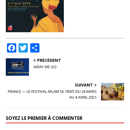
F
T
P
a
w
ar
PRÉCÉDENT
c
it
ta
AWAY WE GO
e
te
g
b
r
e
SUIVANT
o
r
FRANCE — LE FESTIVAL AFLAM SE TIENT DU 26 MARS
AU 4 AVRIL 2021
o
k
SOYEZ LE PREMIER À COMMENTER