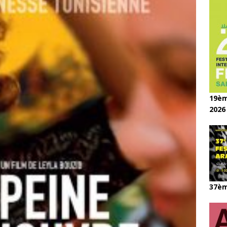
19èm
2026
37èm