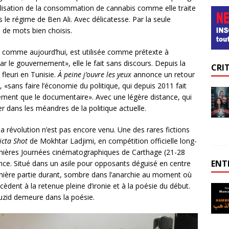
nalisation de la consommation de cannabis comme elle traite
s le régime de Ben Ali. Avec délicatesse. Par la seule
de mots bien choisis.
ier comme aujourd’hui, est utilisée comme prétexte à
r le gouvernement», elle le fait sans discours. Depuis la
CRI
fleuri en Tunisie.
À peine j’ouvre les yeux
annonce un retour
, «sans faire l’économie du politique, qui depuis 2011 fait
trement que le documentaire». Avec une légère distance, qui
 dans les méandres de la politique actuelle.
la révolution n’est pas encore venu. Une des rares fictions
icta Shot
de Mokhtar Ladjimi, en compétition officielle long-
nières Journées cinématographiques de Carthage (21-28
ENT
ce. Situé dans un asile pour opposants déguisé en centre
mière partie durant, sombre dans l’anarchie au moment où
ccèdent à la retenue pleine d’ironie et à la poésie du début.
ouzid demeure dans la poésie.