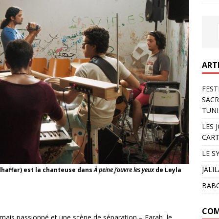
ART
FEST
SACR
TUNI
LES 
CART
LE S
JALI
haffar) est la chanteuse dans
À peine j’ouvre les yeux
de Leyla
BAB
COM
 mais passionné et une scène de séparation – Farah, le