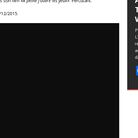
s son film «
À peine j’ouvre les yeux
». Percutant.
0/12/2015.
L
i
P
j
L
r
r
f
a
d