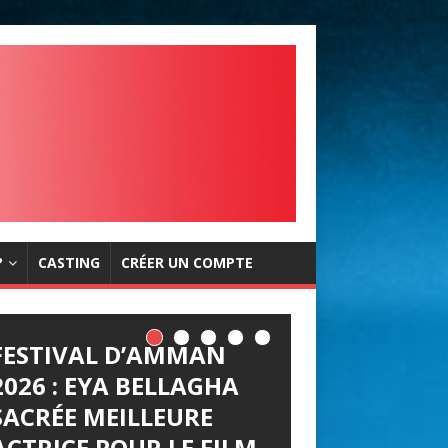
?
CASTING
CRÉER UN COMPTE
FESTIVAL D’AMMAN
LES JOURNÉES
2026 : EYA BELLAGHA
CINÉMATOGRAPHIQUE
SACRÉE MEILLEURE
S DE CARTHAGE (JCC)
ACTRICE POUR LE FILM
LANCENT LEUR APPEL