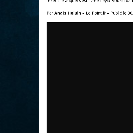
l’exercice auquel s’est livrée Leyla Bouzid dan
r
Par
Anaïs Heluin
– Le Point.fr – Publié le 3