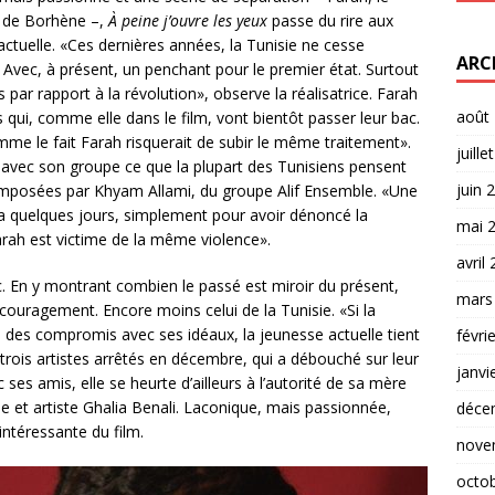
ne de Borhène –,
À peine j’ouvre les yeux
passe du rire aux
actuelle. «Ces dernières années, la Tunisie ne cesse
ARC
 Avec, à présent, un penchant pour le premier état. Surtout
par rapport à la révolution», observe la réalisatrice. Farah
août
s qui, comme elle dans le film, vont bientôt passer leur bac.
omme le fait Farah risquerait de subir le même traitement».
juille
r avec son groupe ce que la plupart des Tunisiens pensent
juin 
omposées par Khyam Allami, du groupe Alif Ensemble. «Une
 y a quelques jours, simplement pour avoir dénoncé la
mai 
Farah est victime de la même violence».
avril
c. En y montrant combien le passé est miroir du présent,
mars
couragement. Encore moins celui de la Tunisie. «Si la
 des compromis avec ses idéaux, la jeunesse actuelle tient
févri
trois artistes arrêtés en décembre, qui a débouché sur leur
janvi
ses amis, elle se heurte d’ailleurs à l’autorité de sa mère
e et artiste Ghalia Benali. Laconique, mais passionnée,
déce
intéressante du film.
nove
octo