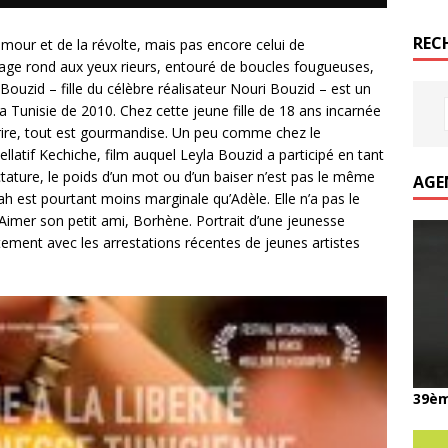
REC
amour et de la révolte, mais pas encore celui de
isage rond aux yeux rieurs, entouré de boucles fougueuses,
ouzid – fille du célèbre réalisateur Nouri Bouzid – est un
Tunisie de 2010. Chez cette jeune fille de 18 ans incarnée
rire, tout est gourmandise. Un peu comme chez le
ellatif Kechiche, film auquel Leyla Bouzid a participé en tant
ctature, le poids d’un mot ou d’un baiser n’est pas le même
AGE
ah est pourtant moins marginale qu’Adèle. Elle n’a pas le
r. Aimer son petit ami, Borhène. Portrait d’une jeunesse
ement avec les arrestations récentes de jeunes artistes
39èm