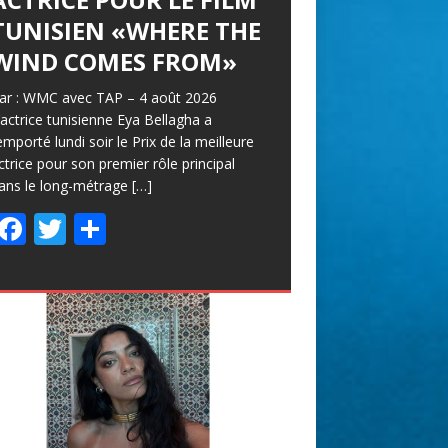
TUNISIEN «WHERE THE
À FILMS
WIND COMES FROM»
equotidien – mercredi 5 août 2026 Les
nscriptions à la 37° édition sont ouvertes
ar : WMC avec TAP – 4 août 2026
usqu’au 15 septembre, en prélude à un
’actrice tunisienne Eya Bellagha a
endez-vous qui célébrera les 60 ans du
emporté lundi soir le Prix de la meilleure
estival. Le
[…]
ctrice pour son premier rôle principal
ans le long-métrage
F
T
P
[…]
F
T
P
ac
w
ar
ac
w
ar
e
itt
ta
e
itt
ta
b
er
g
b
er
g
o
er
o
er
o
o
k
k