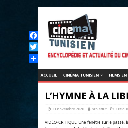
F
a
T
c
w
P
e
i
ACCUEIL
CINÉMA TUNISIEN
FILMS EN
a
b
t
r
o
L’HYMNE À LA LIB
t
t
o
e
a
k
21 novembre 2020
projettut
Critiq
r
g
VIDÉO-CRITIQUE. Une fenêtre sur le passé, la 
e