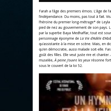
Farah a l’âge des premiers émois. L’âge de l’
l’indépendance. Du moins, pas tout à fait. V
l’héroïne du premier long-métrage* de Leyla B
pied de nez au gouvernement de son pays. La 
par la superbe Baya Medhaffar, tout est sou
personnage éponyme de
La Vie d’Adèle
d’Abd
qu’assistante à la mise en scène. Mais, en di
qu’en démocratie, aussi malade soit-elle. Far
goût des filles. Elle veut juste rire et chante
muselée,
À
peine j’ouvre les yeux
résonne fort
sous le couvert de la loi 52.