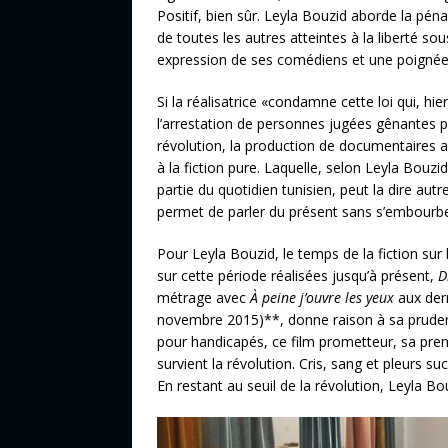
Positif, bien sûr. Leyla Bouzid aborde la pé
de toutes les autres atteintes à la liberté sou
expression de ses comédiens et une poignée 
Si la réalisatrice «condamne cette loi qui, h
l’arrestation de personnes jugées gênantes pa
révolution, la production de documentaires a 
à la fiction pure. Laquelle, selon Leyla Bouzid
partie du quotidien tunisien, peut la dire au
permet de parler du présent sans s’embourber
Pour Leyla Bouzid, le temps de la fiction sur 
sur cette période réalisées jusqu’à présent,
D
métrage avec
À
peine j’ouvre les yeux
aux der
novembre 2015)**, donne raison à sa pruden
pour handicapés, ce film prometteur, sa pre
survient la révolution. Cris, sang et pleurs su
En restant au seuil de la révolution, Leyla B