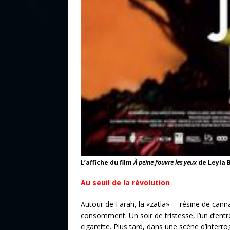
L’affiche du film
À peine j’ouvre les yeux
de Leyla B
Au seuil de la révolution
Autour de Farah, la «zatla» – résine de cann
consomment. Un soir de tristesse, l’un d’entre
cigarette. Plus tard, dans une scène d’interro