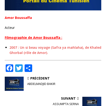
Amor Boussaffa
Acteur
Filmographie de Amor Boussaffa :
2007 : Un si beau voyage (Safra ya mahlaha), de Khaled
Ghorbal (rôle de Amor).
F
T
P
a
w
ar
PRÉCÉDENT
c
it
ta
ABDELMADJID BAKIR
e
te
g
b
r
e
SUIVANT
o
r
ASSUMPTA SERNA