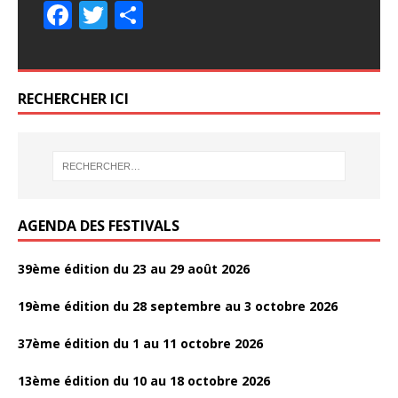
e
e
itt
itt
ta
ta
F
F
T
T
P
P
e
itt
ta
b
b
er
er
g
g
ac
ac
w
w
ar
ar
b
er
g
o
o
er
er
e
e
itt
itt
ta
ta
o
er
o
o
b
b
er
er
g
g
o
RECHERCHER ICI
k
k
o
o
er
er
k
o
o
k
k
AGENDA DES FESTIVALS
39ème édition du 23 au 29 août 2026
19ème édition du 28 septembre au 3 octobre 2026
37ème édition du 1 au 11 octobre 2026
13ème édition du 10 au 18 octobre 2026