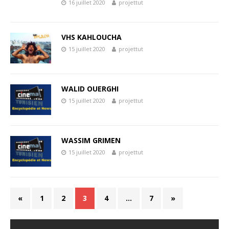
16 juillet 2020
projettut
VHS KAHLOUCHA
15 juillet 2020
projettut
WALID OUERGHI
15 juillet 2020
projettut
WASSIM GRIMEN
15 juillet 2020
projettut
«
1
2
3
4
…
7
»