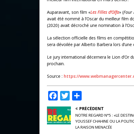
Auparavant, son film «
Les Filles d’Olfa
» (
Four 
avait été nommé à l’Oscar du meilleur film d
(2020) avait décroché une nomination à l’Osca
La sélection officielle des films en compétiti
sera dévoilée par Alberto Barbera lors d’une 
Le jury international décernera le Lion d’Or d
prochain.
Source :
https://www.webmanagercenter.
F
T
P
a
w
ar
PRÉCÉDENT
c
it
ta
NOTRE REGARD N°5 : «LE DESTIN»
e
te
g
YOUSSEF CHAHINE OU LA POLITI
LA RAISON MENACÉE
b
r
e