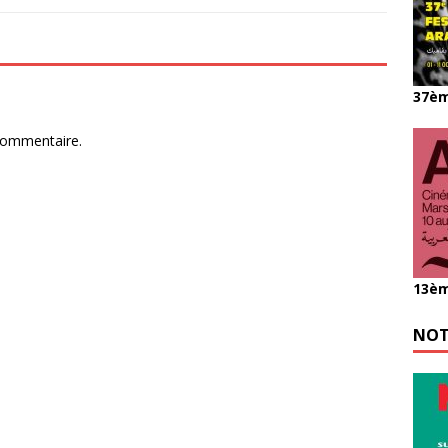
37èm
commentaire.
13èm
NOT