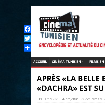
F
a
T
c
w
P
e
i
ACCUEIL
CINÉMA TUNISIEN
FILMS EN
a
b
t
r
o
APRÈS «LA BELLE 
t
t
o
e
«DACHRA» EST SU
a
k
r
g
31 mai 2020
projettut
Actualités du
e