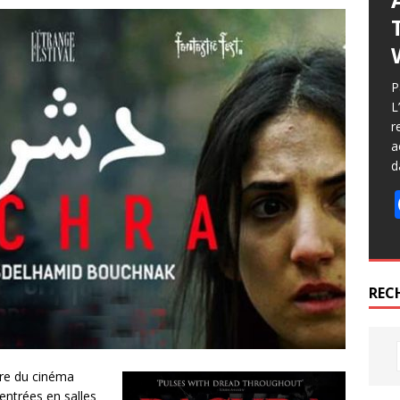
P
L
r
a
d
REC
oire du cinéma
entrées en salles