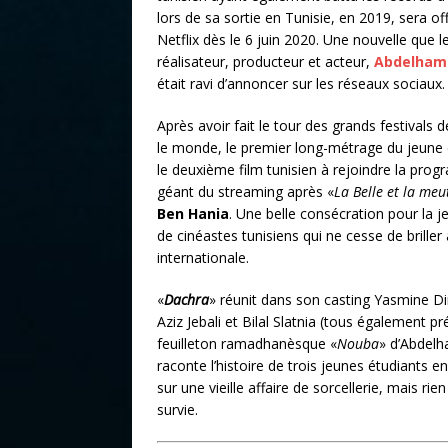
lors de sa sortie en Tunisie, en 2019, sera of
Netflix dès le 6 juin 2020. Une nouvelle que l
réalisateur, producteur et acteur,
Abdelham
était ravi d’annoncer sur les réseaux sociaux.
Après avoir fait le tour des grands festivals 
le monde, le premier long-métrage du jeune c
le deuxième film tunisien à rejoindre la pro
géant du streaming après «
La Belle et la meu
Ben Hania
. Une belle consécration pour la 
de cinéastes tunisiens qui ne cesse de briller à
internationale.
«
Dachra
» réunit dans son casting Yasmine D
Aziz Jebali et Bilal Slatnia (tous également p
feuilleton ramadhanèsque «
Nouba
» d’Abdelh
raconte l’histoire de trois jeunes étudiants e
sur une vieille affaire de sorcellerie, mais r
survie.