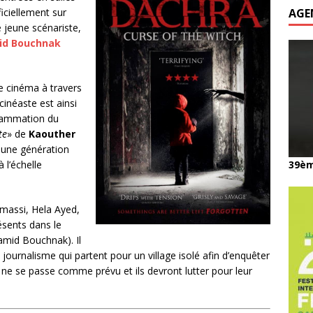
ficiellement sur
AGE
e jeune scénariste,
id Bouchnak
de cinéma à travers
inéaste est ainsi
grammation du
te
» de
Kaouther
jeune génération
 l’échelle
39èm
imassi, Hela Ayed,
résents dans le
amid Bouchnak). Il
n journalisme qui partent pour un village isolé afin d’enquêter
ien ne se passe comme prévu et ils devront lutter pour leur