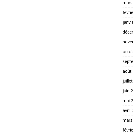
mars
févri
janvi
déce
nove
octo
sept
août
juille
juin 
mai 
avril
mars
févri