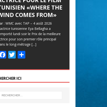
TUNISIEN «WHERE THE
WIND COMES FROM»
ar : WMC avec TAP – 4 août 2026
’actrice tunisienne Eya Bellagha a
emporté lundi soir le Prix de la meilleure
ctrice pour son premier rôle principal
ans le long-métrage
[…]
F
T
P
ac
w
ar
e
itt
ta
b
er
g
HERCHER ICI
o
er
o
k