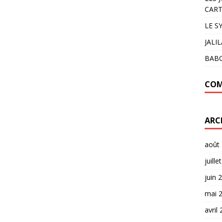
CART
LE S
JALI
BAB
COM
ARC
août
juille
juin 
mai 
avril