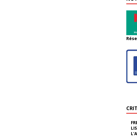
Rése
CRI
FR
LI
L’