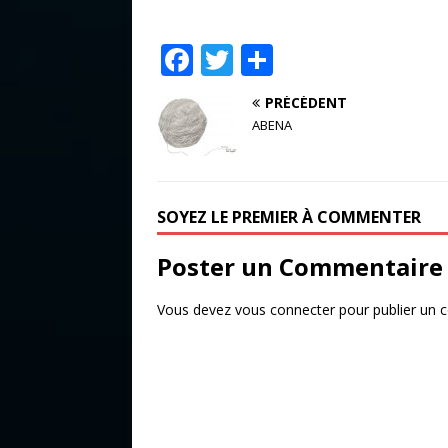
F
T
P
a
w
ar
PRÉCÉDENT
c
it
ta
ABENA
e
te
g
b
r
e
o
r
SOYEZ LE PREMIER À COMMENTER
o
Poster un Commentaire
k
Vous devez
vous connecter
pour publier un 