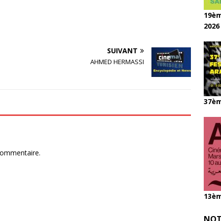
19èm
2026
SUIVANT
AHMED HERMASSI
37èm
commentaire.
13èm
NOT