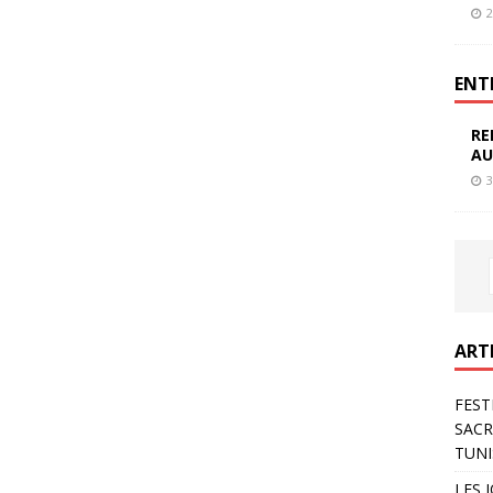
2
ENT
RE
AU
3
ART
FEST
SACR
TUNI
LES 