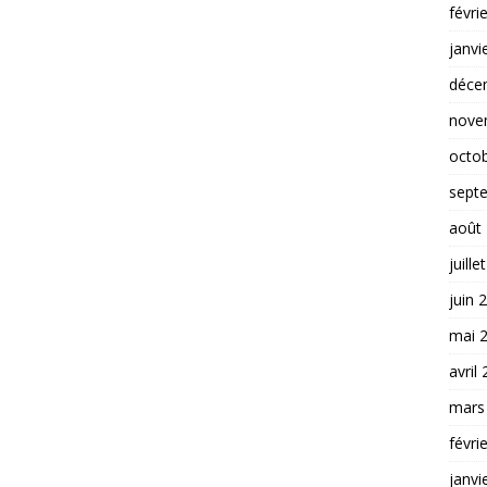
févri
janvi
déce
nove
octo
sept
août
juille
juin 
mai 
avril
mars
févri
janvi