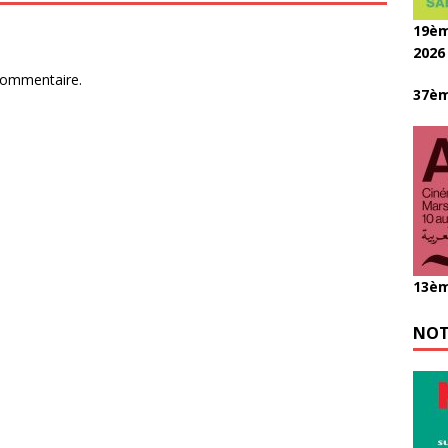
19èm
2026
commentaire.
37èm
13èm
NOT