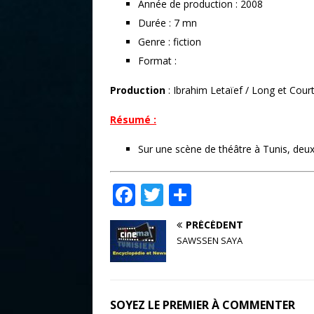
Année de production : 2008
Durée : 7 mn
Genre : fiction
Format :
Production
: Ibrahim Letaïef / Long et Cour
Résumé :
Sur une scène de théâtre à Tunis, deu
F
T
P
a
w
ar
PRÉCÉDENT
c
it
ta
SAWSSEN SAYA
e
te
g
b
r
e
o
r
SOYEZ LE PREMIER À COMMENTER