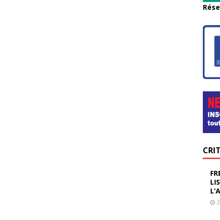
Rése
CRI
FR
LI
L’
2