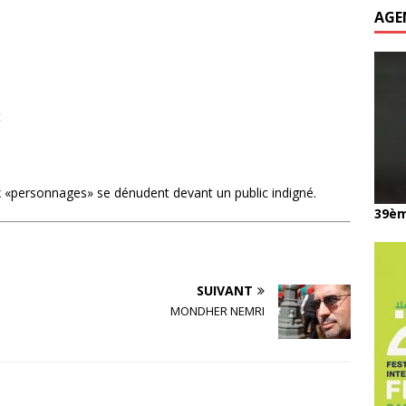
AGE
t
x «personnages» se dénudent devant un public indigné.
39èm
SUIVANT
MONDHER NEMRI