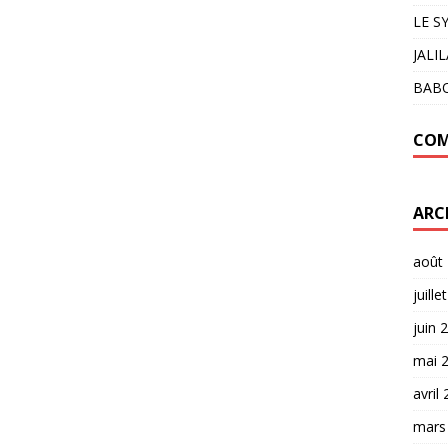
LE S
JALI
BAB
COM
ARC
août
juille
juin 
mai 
avril
mars