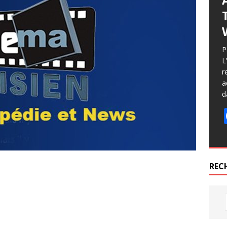
P
L
r
a
d
REC