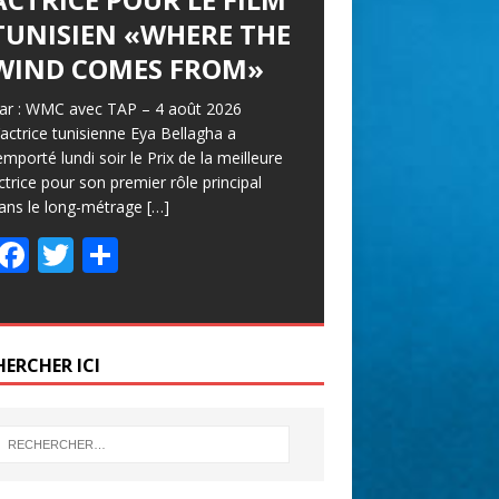
TUNISIEN «WHERE THE
WIND COMES FROM»
ar : WMC avec TAP – 4 août 2026
’actrice tunisienne Eya Bellagha a
emporté lundi soir le Prix de la meilleure
ctrice pour son premier rôle principal
ans le long-métrage
[…]
F
T
P
ac
w
ar
e
itt
ta
b
er
g
HERCHER ICI
o
er
o
k