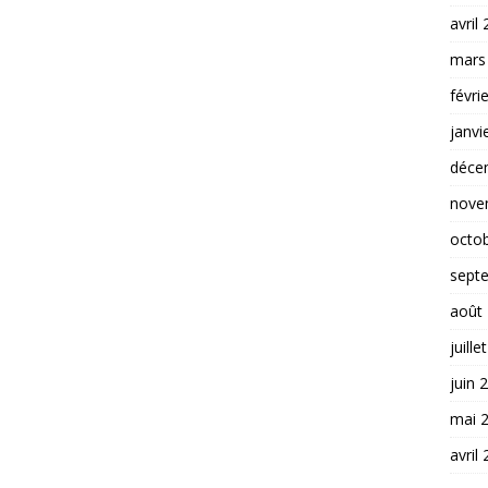
avril
mars
févri
janvi
déce
nove
octo
sept
août
juille
juin 
mai 
avril