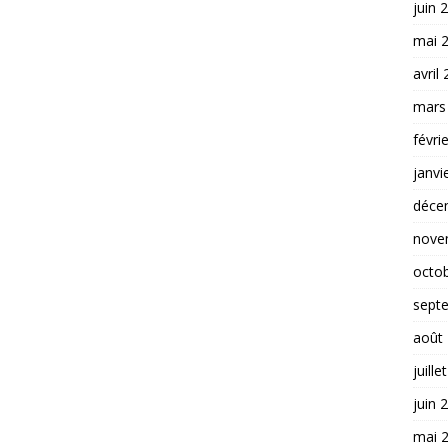
juin 
mai 
avril
mars
févri
janvi
déce
nove
octo
sept
août
juille
juin 
mai 