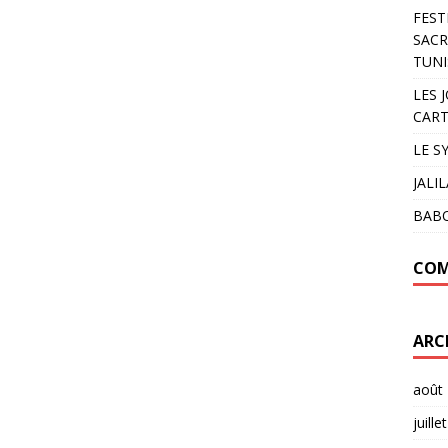
FEST
SACR
TUNI
LES 
CART
LE S
JALI
BAB
COM
ARC
août
juille