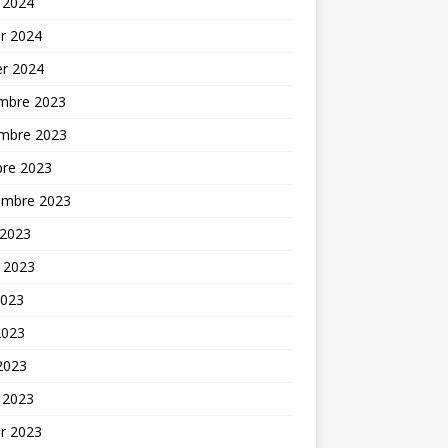
 2024
er 2024
er 2024
mbre 2023
mbre 2023
bre 2023
embre 2023
 2023
t 2023
2023
2023
 2023
 2023
er 2023