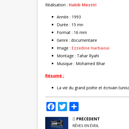
Réalisation :
Habib Mestiri
Année : 1993
Durée : 15 mn
Format : 16 mm
Genre : documentaire
Image :
Ezzedine Harbaoui
Montage : Tahar Ryahi
Musique : Mohamed Bhar
Résumé :
La vie du grand poète et écrivain tuni
F
T
P
a
w
ar
PRÉCÉDENT
c
it
ta
RÊVES EN ÉVEIL