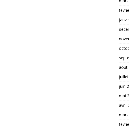
mars
févri
janvi
déce
nove
octo
sept
août
juille
juin 
mai 
avril
mars
févri