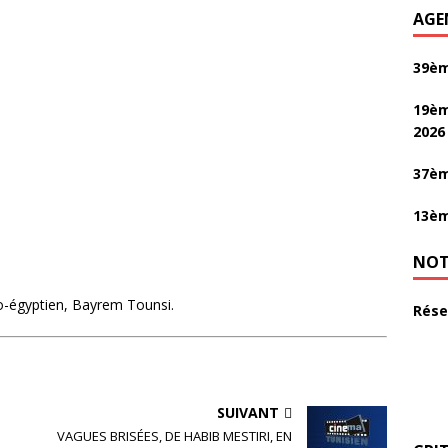
AGE
39èm
19èm
2026
37èm
13èm
NOT
so-égyptien, Bayrem Tounsi.
Rése
SUIVANT
VAGUES BRISÉES, DE HABIB MESTIRI, EN