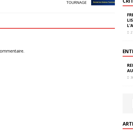
CRI
TOURNAGE
FR
LI
L’
2
commentaire.
ENT
RE
AU
3
ART