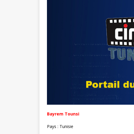
r
Bayrem Tounsi
Pays : Tunisie