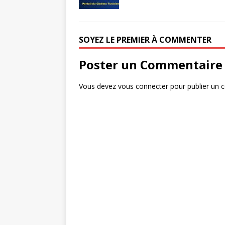
e
te
g
b
r
e
o
r
SOYEZ LE PREMIER À COMMENTER
o
Poster un Commentaire
k
Vous devez
vous connecter
pour publier un 