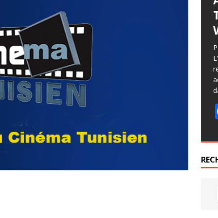
P
L
r
a
d
REC